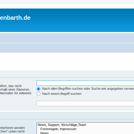
enbarth.de
Wort, das nicht
Nach allen Begriffen suchen oder Suche wie angegeben verwe
rhalb einer Klammer,
tzhalter für teilweise
Nach einem Begriff suchen
Unterforen werden
chen“ unten nicht