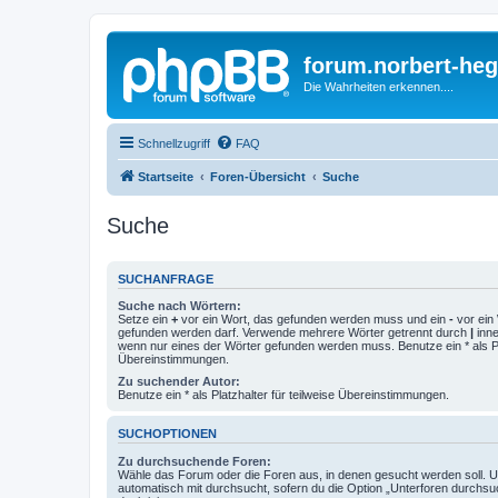
forum.norbert-heg
Die Wahrheiten erkennen....
Schnellzugriff
FAQ
Startseite
Foren-Übersicht
Suche
Suche
SUCHANFRAGE
Suche nach Wörtern:
Setze ein
+
vor ein Wort, das gefunden werden muss und ein
-
vor ein 
gefunden werden darf. Verwende mehrere Wörter getrennt durch
|
inne
wenn nur eines der Wörter gefunden werden muss. Benutze ein * als Pla
Übereinstimmungen.
Zu suchender Autor:
Benutze ein * als Platzhalter für teilweise Übereinstimmungen.
SUCHOPTIONEN
Zu durchsuchende Foren:
Wähle das Forum oder die Foren aus, in denen gesucht werden soll. 
automatisch mit durchsucht, sofern du die Option „Unterforen durchsu