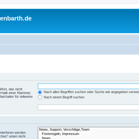
enbarth.de
Wort, das nicht
Nach allen Begriffen suchen oder Suche wie angegeben verwe
rhalb einer Klammer,
tzhalter für teilweise
Nach einem Begriff suchen
Unterforen werden
chen“ unten nicht