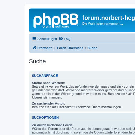
forum.norbert-heg
Die Wahrheiten erkennen....
Schnellzugriff
FAQ
Startseite
Foren-Übersicht
Suche
Suche
SUCHANFRAGE
Suche nach Wörtern:
Setze ein
+
vor ein Wort, das gefunden werden muss und ein
-
vor ein 
gefunden werden darf. Verwende mehrere Wörter getrennt durch
|
inne
wenn nur eines der Wörter gefunden werden muss. Benutze ein * als Pla
Übereinstimmungen.
Zu suchender Autor:
Benutze ein * als Platzhalter für teilweise Übereinstimmungen.
SUCHOPTIONEN
Zu durchsuchende Foren:
Wähle das Forum oder die Foren aus, in denen gesucht werden soll. 
automatisch mit durchsucht, sofern du die Option „Unterforen durchsu