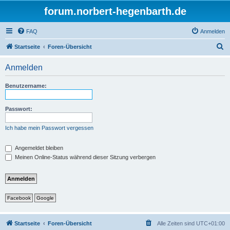
forum.norbert-hegenbarth.de
FAQ
Anmelden
S
Startseite
Foren-Übersicht
u
Anmelden
c
h
Benutzername:
e
Passwort:
Ich habe mein Passwort vergessen
Angemeldet bleiben
Meinen Online-Status während dieser Sitzung verbergen
Facebook
Google
Startseite
Foren-Übersicht
Alle Zeiten sind
UTC+01:00