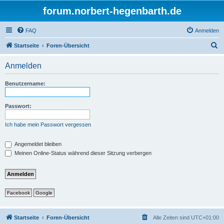
forum.norbert-hegenbarth.de
FAQ
Anmelden
S
Startseite
Foren-Übersicht
u
Anmelden
c
h
Benutzername:
e
Passwort:
Ich habe mein Passwort vergessen
Angemeldet bleiben
Meinen Online-Status während dieser Sitzung verbergen
Facebook
Google
Startseite
Foren-Übersicht
Alle Zeiten sind
UTC+01:00