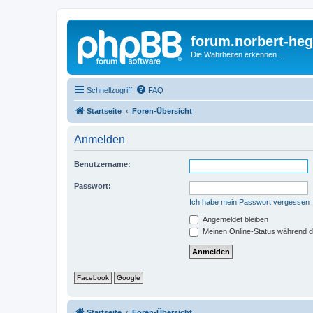
forum.norbert-heg
Die Wahrheiten erkennen....
Schnellzugriff
FAQ
Startseite
Foren-Übersicht
Anmelden
Benutzername:
Passwort:
Ich habe mein Passwort vergessen
Angemeldet bleiben
Meinen Online-Status während d
Facebook
Google
Startseite
Foren-Übersicht