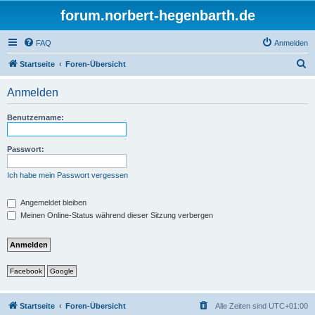
forum.norbert-hegenbarth.de
FAQ
Anmelden
S
Startseite
Foren-Übersicht
u
Anmelden
c
h
Benutzername:
e
Passwort:
Ich habe mein Passwort vergessen
Angemeldet bleiben
Meinen Online-Status während dieser Sitzung verbergen
Facebook
Google
Startseite
Foren-Übersicht
Alle Zeiten sind
UTC+01:00