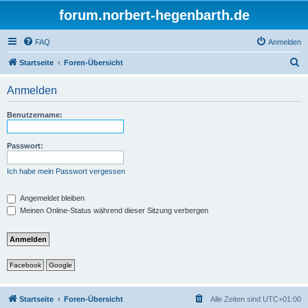
forum.norbert-hegenbarth.de
FAQ
Anmelden
S
Startseite
Foren-Übersicht
u
Anmelden
c
h
Benutzername:
e
Passwort:
Ich habe mein Passwort vergessen
Angemeldet bleiben
Meinen Online-Status während dieser Sitzung verbergen
Facebook
Google
Startseite
Foren-Übersicht
Alle Zeiten sind
UTC+01:00