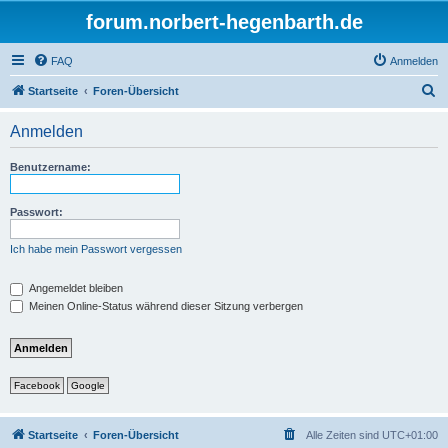
forum.norbert-hegenbarth.de
FAQ
Anmelden
S
Startseite
Foren-Übersicht
u
Anmelden
c
h
Benutzername:
e
Passwort:
Ich habe mein Passwort vergessen
Angemeldet bleiben
Meinen Online-Status während dieser Sitzung verbergen
Facebook
Google
Startseite
Foren-Übersicht
Alle Zeiten sind
UTC+01:00