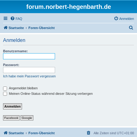
forum.norbert-hegenbarth.de
FAQ
Anmelden
S
Startseite
Foren-Übersicht
u
Anmelden
c
h
Benutzername:
e
Passwort:
Ich habe mein Passwort vergessen
Angemeldet bleiben
Meinen Online-Status während dieser Sitzung verbergen
Facebook
Google
Startseite
Foren-Übersicht
Alle Zeiten sind
UTC+01:00