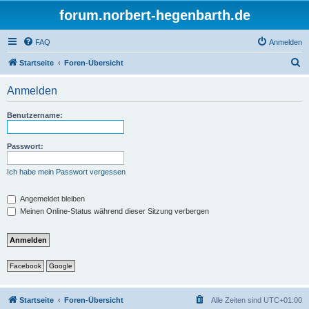
forum.norbert-hegenbarth.de
FAQ
Anmelden
S
Startseite
Foren-Übersicht
u
Anmelden
c
h
Benutzername:
e
Passwort:
Ich habe mein Passwort vergessen
Angemeldet bleiben
Meinen Online-Status während dieser Sitzung verbergen
Facebook
Google
Startseite
Foren-Übersicht
Alle Zeiten sind
UTC+01:00