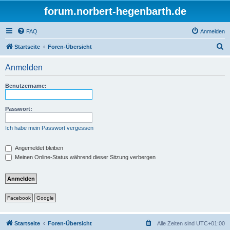
forum.norbert-hegenbarth.de
FAQ
Anmelden
S
Startseite
Foren-Übersicht
u
Anmelden
c
h
Benutzername:
e
Passwort:
Ich habe mein Passwort vergessen
Angemeldet bleiben
Meinen Online-Status während dieser Sitzung verbergen
Facebook
Google
Startseite
Foren-Übersicht
Alle Zeiten sind
UTC+01:00