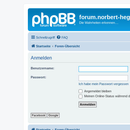
forum.norbert-heg
Die Wahrheiten erkennen....
Schnellzugriff
FAQ
Startseite
Foren-Übersicht
Anmelden
Benutzername:
Passwort:
Ich habe mein Passwort vergessen
Angemeldet bleiben
Meinen Online-Status während d
Facebook
Google
Startseite
Foren-Übersicht