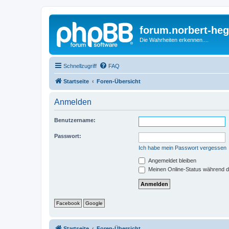
forum.norbert-heg
Die Wahrheiten erkennen....
Schnellzugriff
FAQ
Startseite
Foren-Übersicht
Anmelden
Benutzername:
Passwort:
Ich habe mein Passwort vergessen
Angemeldet bleiben
Meinen Online-Status während d
Facebook
Google
Startseite
Foren-Übersicht