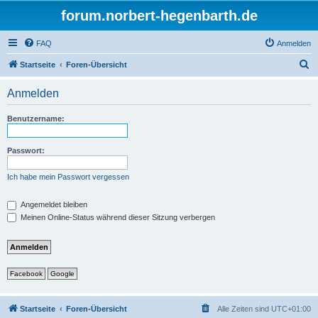
forum.norbert-hegenbarth.de
FAQ
Anmelden
S
Startseite
Foren-Übersicht
u
Anmelden
c
h
Benutzername:
e
Passwort:
Ich habe mein Passwort vergessen
Angemeldet bleiben
Meinen Online-Status während dieser Sitzung verbergen
Facebook
Google
Startseite
Foren-Übersicht
Alle Zeiten sind
UTC+01:00