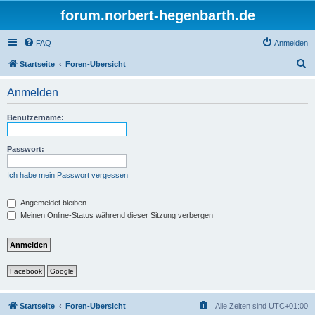
forum.norbert-hegenbarth.de
FAQ
Anmelden
S
Startseite
Foren-Übersicht
u
Anmelden
c
h
Benutzername:
e
Passwort:
Ich habe mein Passwort vergessen
Angemeldet bleiben
Meinen Online-Status während dieser Sitzung verbergen
Facebook
Google
Startseite
Foren-Übersicht
Alle Zeiten sind
UTC+01:00