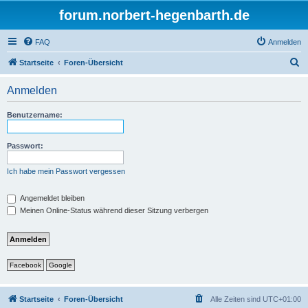
forum.norbert-hegenbarth.de
FAQ
Anmelden
S
Startseite
Foren-Übersicht
u
Anmelden
c
h
Benutzername:
e
Passwort:
Ich habe mein Passwort vergessen
Angemeldet bleiben
Meinen Online-Status während dieser Sitzung verbergen
Facebook
Google
Startseite
Foren-Übersicht
Alle Zeiten sind
UTC+01:00