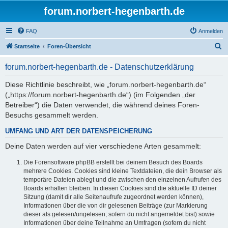
forum.norbert-hegenbarth.de
FAQ
Anmelden
S
Startseite
Foren-Übersicht
u
forum.norbert-hegenbarth.de - Datenschutzerklärung
c
h
Diese Richtlinie beschreibt, wie „forum.norbert-hegenbarth.de“
(„https://forum.norbert-hegenbarth.de“) (im Folgenden „der
e
Betreiber“) die Daten verwendet, die während deines Foren-
Besuchs gesammelt werden.
UMFANG UND ART DER DATENSPEICHERUNG
Deine Daten werden auf vier verschiedene Arten gesammelt:
Die Forensoftware phpBB erstellt bei deinem Besuch des Boards
mehrere Cookies. Cookies sind kleine Textdateien, die dein Browser als
temporäre Dateien ablegt und die zwischen den einzelnen Aufrufen des
Boards erhalten bleiben. In diesen Cookies sind die aktuelle ID deiner
Sitzung (damit dir alle Seitenaufrufe zugeordnet werden können),
Informationen über die von dir gelesenen Beiträge (zur Markierung
dieser als gelesen/ungelesen; sofern du nicht angemeldet bist) sowie
Informationen über deine Teilnahme an Umfragen (sofern du nicht