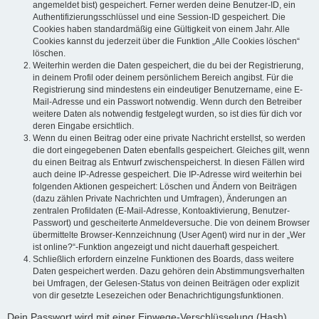
angemeldet bist) gespeichert. Ferner werden deine Benutzer-ID, ein
Authentifizierungsschlüssel und eine Session-ID gespeichert. Die
Cookies haben standardmäßig eine Gültigkeit von einem Jahr. Alle
Cookies kannst du jederzeit über die Funktion „Alle Cookies löschen“
löschen.
Weiterhin werden die Daten gespeichert, die du bei der Registrierung,
in deinem Profil oder deinem persönlichem Bereich angibst. Für die
Registrierung sind mindestens ein eindeutiger Benutzername, eine E-
Mail-Adresse und ein Passwort notwendig. Wenn durch den Betreiber
weitere Daten als notwendig festgelegt wurden, so ist dies für dich vor
deren Eingabe ersichtlich.
Wenn du einen Beitrag oder eine private Nachricht erstellst, so werden
die dort eingegebenen Daten ebenfalls gespeichert. Gleiches gilt, wenn
du einen Beitrag als Entwurf zwischenspeicherst. In diesen Fällen wird
auch deine IP-Adresse gespeichert. Die IP-Adresse wird weiterhin bei
folgenden Aktionen gespeichert: Löschen und Ändern von Beiträgen
(dazu zählen Private Nachrichten und Umfragen), Änderungen an
zentralen Profildaten (E-Mail-Adresse, Kontoaktivierung, Benutzer-
Passwort) und gescheiterte Anmeldeversuche. Die von deinem Browser
übermittelte Browser-Kennzeichnung (User Agent) wird nur in der „Wer
ist online?“-Funktion angezeigt und nicht dauerhaft gespeichert.
Schließlich erfordern einzelne Funktionen des Boards, dass weitere
Daten gespeichert werden. Dazu gehören dein Abstimmungsverhalten
bei Umfragen, der Gelesen-Status von deinen Beiträgen oder explizit
von dir gesetzte Lesezeichen oder Benachrichtigungsfunktionen.
Dein Passwort wird mit einer Einwege-Verschlüsselung (Hash)