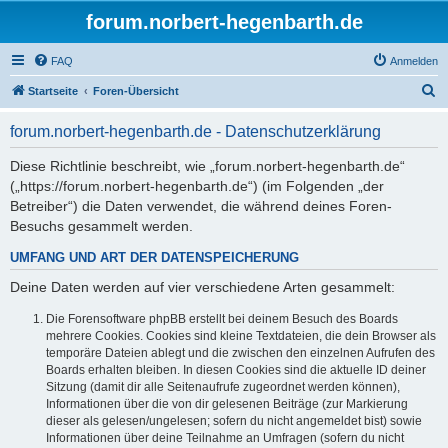
forum.norbert-hegenbarth.de
FAQ
Anmelden
S
Startseite
Foren-Übersicht
u
forum.norbert-hegenbarth.de - Datenschutzerklärung
c
h
Diese Richtlinie beschreibt, wie „forum.norbert-hegenbarth.de“
(„https://forum.norbert-hegenbarth.de“) (im Folgenden „der
e
Betreiber“) die Daten verwendet, die während deines Foren-
Besuchs gesammelt werden.
UMFANG UND ART DER DATENSPEICHERUNG
Deine Daten werden auf vier verschiedene Arten gesammelt:
Die Forensoftware phpBB erstellt bei deinem Besuch des Boards
mehrere Cookies. Cookies sind kleine Textdateien, die dein Browser als
temporäre Dateien ablegt und die zwischen den einzelnen Aufrufen des
Boards erhalten bleiben. In diesen Cookies sind die aktuelle ID deiner
Sitzung (damit dir alle Seitenaufrufe zugeordnet werden können),
Informationen über die von dir gelesenen Beiträge (zur Markierung
dieser als gelesen/ungelesen; sofern du nicht angemeldet bist) sowie
Informationen über deine Teilnahme an Umfragen (sofern du nicht