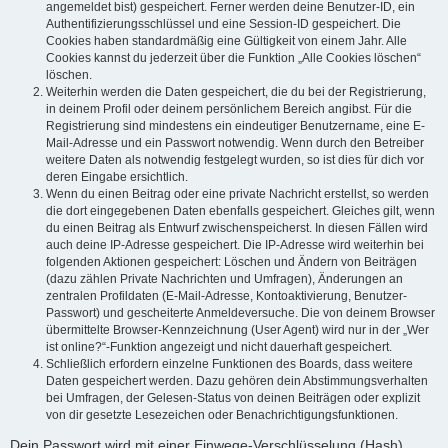
angemeldet bist) gespeichert. Ferner werden deine Benutzer-ID, ein
Authentifizierungsschlüssel und eine Session-ID gespeichert. Die
Cookies haben standardmäßig eine Gültigkeit von einem Jahr. Alle
Cookies kannst du jederzeit über die Funktion „Alle Cookies löschen“
löschen.
Weiterhin werden die Daten gespeichert, die du bei der Registrierung,
in deinem Profil oder deinem persönlichem Bereich angibst. Für die
Registrierung sind mindestens ein eindeutiger Benutzername, eine E-
Mail-Adresse und ein Passwort notwendig. Wenn durch den Betreiber
weitere Daten als notwendig festgelegt wurden, so ist dies für dich vor
deren Eingabe ersichtlich.
Wenn du einen Beitrag oder eine private Nachricht erstellst, so werden
die dort eingegebenen Daten ebenfalls gespeichert. Gleiches gilt, wenn
du einen Beitrag als Entwurf zwischenspeicherst. In diesen Fällen wird
auch deine IP-Adresse gespeichert. Die IP-Adresse wird weiterhin bei
folgenden Aktionen gespeichert: Löschen und Ändern von Beiträgen
(dazu zählen Private Nachrichten und Umfragen), Änderungen an
zentralen Profildaten (E-Mail-Adresse, Kontoaktivierung, Benutzer-
Passwort) und gescheiterte Anmeldeversuche. Die von deinem Browser
übermittelte Browser-Kennzeichnung (User Agent) wird nur in der „Wer
ist online?“-Funktion angezeigt und nicht dauerhaft gespeichert.
Schließlich erfordern einzelne Funktionen des Boards, dass weitere
Daten gespeichert werden. Dazu gehören dein Abstimmungsverhalten
bei Umfragen, der Gelesen-Status von deinen Beiträgen oder explizit
von dir gesetzte Lesezeichen oder Benachrichtigungsfunktionen.
Dein Passwort wird mit einer Einwege-Verschlüsselung (Hash)