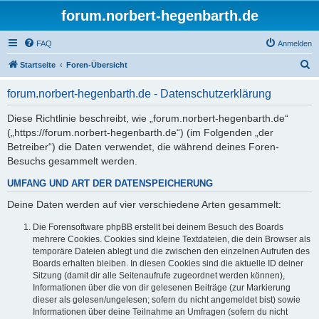
forum.norbert-hegenbarth.de
FAQ
Anmelden
S
Startseite
Foren-Übersicht
u
forum.norbert-hegenbarth.de - Datenschutzerklärung
c
h
Diese Richtlinie beschreibt, wie „forum.norbert-hegenbarth.de“
(„https://forum.norbert-hegenbarth.de“) (im Folgenden „der
e
Betreiber“) die Daten verwendet, die während deines Foren-
Besuchs gesammelt werden.
UMFANG UND ART DER DATENSPEICHERUNG
Deine Daten werden auf vier verschiedene Arten gesammelt:
Die Forensoftware phpBB erstellt bei deinem Besuch des Boards
mehrere Cookies. Cookies sind kleine Textdateien, die dein Browser als
temporäre Dateien ablegt und die zwischen den einzelnen Aufrufen des
Boards erhalten bleiben. In diesen Cookies sind die aktuelle ID deiner
Sitzung (damit dir alle Seitenaufrufe zugeordnet werden können),
Informationen über die von dir gelesenen Beiträge (zur Markierung
dieser als gelesen/ungelesen; sofern du nicht angemeldet bist) sowie
Informationen über deine Teilnahme an Umfragen (sofern du nicht