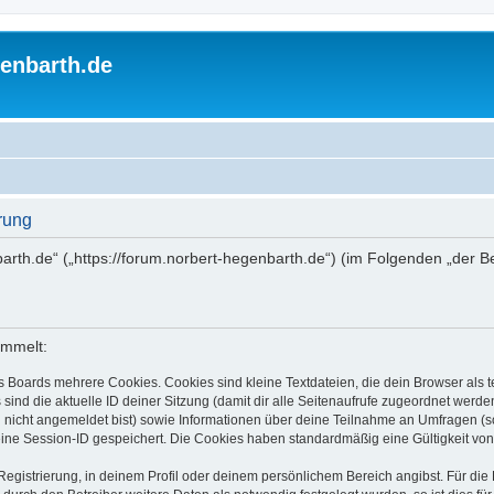
enbarth.de
rung
barth.de“ („https://forum.norbert-hegenbarth.de“) (im Folgenden „der 
ammelt:
s Boards mehrere Cookies. Cookies sind kleine Textdateien, die dein Browser als
 sind die aktuelle ID deiner Sitzung (damit dir alle Seitenaufrufe zugeordnet werd
u nicht angemeldet bist) sowie Informationen über deine Teilnahme an Umfragen (s
eine Session-ID gespeichert. Die Cookies haben standardmäßig eine Gültigkeit von 
Registrierung, in deinem Profil oder deinem persönlichem Bereich angibst. Für di