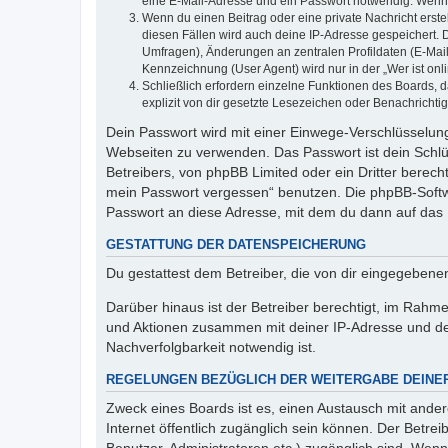
eine E-Mail-Adresse und ein Passwort notwendig. Wenn du
Wenn du einen Beitrag oder eine private Nachricht erste
diesen Fällen wird auch deine IP-Adresse gespeichert. 
Umfragen), Änderungen an zentralen Profildaten (E-Mai
Kennzeichnung (User Agent) wird nur in der „Wer ist onl
Schließlich erfordern einzelne Funktionen des Boards,
explizit von dir gesetzte Lesezeichen oder Benachrichti
Dein Passwort wird mit einer Einwege-Verschlüsselung 
Webseiten zu verwenden. Das Passwort ist dein Schlü
Betreibers, von phpBB Limited oder ein Dritter berec
mein Passwort vergessen“ benutzen. Die phpBB-Softw
Passwort an diese Adresse, mit dem du dann auf das 
GESTATTUNG DER DATENSPEICHERUNG
Du gestattest dem Betreiber, die von dir eingegeben
Darüber hinaus ist der Betreiber berechtigt, im Rahm
und Aktionen zusammen mit deiner IP-Adresse und de
Nachverfolgbarkeit notwendig ist.
REGELUNGEN BEZÜGLICH DER WEITERGABE DEINE
Zweck eines Boards ist es, einen Austausch mit andere
Internet öffentlich zugänglich sein können. Der Betrei