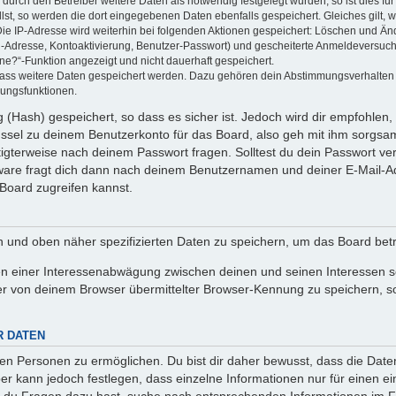
rch den Betreiber weitere Daten als notwendig festgelegt wurden, so ist dies für 
llst, so werden die dort eingegebenen Daten ebenfalls gespeichert. Gleiches gilt, 
Die IP-Adresse wird weiterhin bei folgenden Aktionen gespeichert: Löschen und Än
l-Adresse, Kontoaktivierung, Benutzer-Passwort) und gescheiterte Anmeldeversuch
ine?“-Funktion angezeigt und nicht dauerhaft gespeichert.
 dass weitere Daten gespeichert werden. Dazu gehören dein Abstimmungsverhalten
gungsfunktionen.
(Hash) gespeichert, so dass es sicher ist. Jedoch wird dir empfohlen, 
ssel zu deinem Benutzerkonto für das Board, also geh mit ihm sorgsam
htigterweise nach deinem Passwort fragen. Solltest du dein Passwort v
are fragt dich dann nach deinem Benutzernamen und deiner E-Mail-Ad
Board zugreifen kannst.
en und oben näher spezifizierten Daten zu speichern, um das Board bet
en einer Interessenabwägung zwischen deinen und seinen Interessen sow
r von deinem Browser übermittelter Browser-Kennung zu speichern, so
R DATEN
n Personen zu ermöglichen. Du bist dir daher bewusst, dass die Daten d
ber kann jedoch festlegen, dass einzelne Informationen nur für einen ei