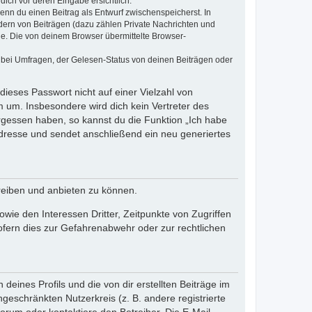
dich vor deren Eingabe ersichtlich.
wenn du einen Beitrag als Entwurf zwischenspeicherst. In
dern von Beiträgen (dazu zählen Private Nachrichten und
e. Die von deinem Browser übermittelte Browser-
 bei Umfragen, der Gelesen-Status von deinen Beiträgen oder
dieses Passwort nicht auf einer Vielzahl von
 um. Insbesondere wird dich kein Vertreter des
ergessen haben, so kannst du die Funktion „Ich habe
resse und sendet anschließend ein neu generiertes
reiben und anbieten zu können.
ie den Interessen Dritter, Zeitpunkte von Zugriffen
fern dies zur Gefahrenabwehr oder zur rechtlichen
eines Profils und die von dir erstellten Beiträge im
ngeschränkten Nutzerkreis (z. B. andere registrierte