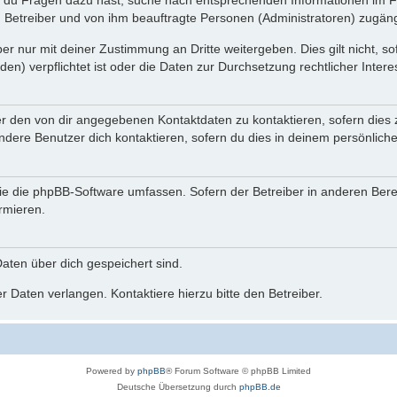
n du Fragen dazu hast, suche nach entsprechenden Informationen im Fo
n Betreiber und von ihm beauftragte Personen (Administratoren) zugäng
r nur mit deiner Zustimmung an Dritte weitergeben. Dies gilt nicht, s
n) verpflichtet ist oder die Daten zur Durchsetzung rechtlicher Interes
er den von dir angegebenen Kontaktdaten zu kontaktieren, sofern dies 
andere Benutzer dich kontaktieren, sofern du dies in deinem persönliche
, die die phpBB-Software umfassen. Sofern der Betreiber in anderen Be
ormieren.
 Daten über dich gespeichert sind.
 Daten verlangen. Kontaktiere hierzu bitte den Betreiber.
Powered by
phpBB
® Forum Software © phpBB Limited
Deutsche Übersetzung durch
phpBB.de