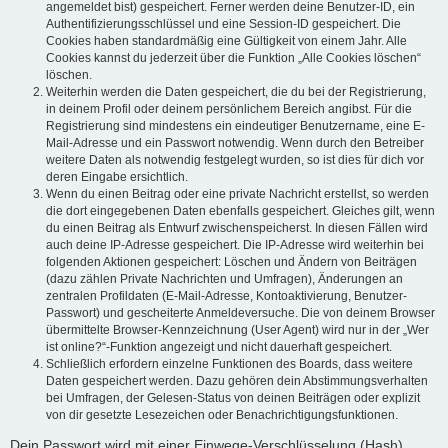
angemeldet bist) gespeichert. Ferner werden deine Benutzer-ID, ein
Authentifizierungsschlüssel und eine Session-ID gespeichert. Die
Cookies haben standardmäßig eine Gültigkeit von einem Jahr. Alle
Cookies kannst du jederzeit über die Funktion „Alle Cookies löschen“
löschen.
Weiterhin werden die Daten gespeichert, die du bei der Registrierung,
in deinem Profil oder deinem persönlichem Bereich angibst. Für die
Registrierung sind mindestens ein eindeutiger Benutzername, eine E-
Mail-Adresse und ein Passwort notwendig. Wenn durch den Betreiber
weitere Daten als notwendig festgelegt wurden, so ist dies für dich vor
deren Eingabe ersichtlich.
Wenn du einen Beitrag oder eine private Nachricht erstellst, so werden
die dort eingegebenen Daten ebenfalls gespeichert. Gleiches gilt, wenn
du einen Beitrag als Entwurf zwischenspeicherst. In diesen Fällen wird
auch deine IP-Adresse gespeichert. Die IP-Adresse wird weiterhin bei
folgenden Aktionen gespeichert: Löschen und Ändern von Beiträgen
(dazu zählen Private Nachrichten und Umfragen), Änderungen an
zentralen Profildaten (E-Mail-Adresse, Kontoaktivierung, Benutzer-
Passwort) und gescheiterte Anmeldeversuche. Die von deinem Browser
übermittelte Browser-Kennzeichnung (User Agent) wird nur in der „Wer
ist online?“-Funktion angezeigt und nicht dauerhaft gespeichert.
Schließlich erfordern einzelne Funktionen des Boards, dass weitere
Daten gespeichert werden. Dazu gehören dein Abstimmungsverhalten
bei Umfragen, der Gelesen-Status von deinen Beiträgen oder explizit
von dir gesetzte Lesezeichen oder Benachrichtigungsfunktionen.
Dein Passwort wird mit einer Einwege-Verschlüsselung (Hash)