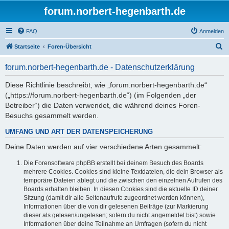
forum.norbert-hegenbarth.de
FAQ
Anmelden
S
Startseite
Foren-Übersicht
u
forum.norbert-hegenbarth.de - Datenschutzerklärung
c
h
Diese Richtlinie beschreibt, wie „forum.norbert-hegenbarth.de“
(„https://forum.norbert-hegenbarth.de“) (im Folgenden „der
e
Betreiber“) die Daten verwendet, die während deines Foren-
Besuchs gesammelt werden.
UMFANG UND ART DER DATENSPEICHERUNG
Deine Daten werden auf vier verschiedene Arten gesammelt:
Die Forensoftware phpBB erstellt bei deinem Besuch des Boards
mehrere Cookies. Cookies sind kleine Textdateien, die dein Browser als
temporäre Dateien ablegt und die zwischen den einzelnen Aufrufen des
Boards erhalten bleiben. In diesen Cookies sind die aktuelle ID deiner
Sitzung (damit dir alle Seitenaufrufe zugeordnet werden können),
Informationen über die von dir gelesenen Beiträge (zur Markierung
dieser als gelesen/ungelesen; sofern du nicht angemeldet bist) sowie
Informationen über deine Teilnahme an Umfragen (sofern du nicht