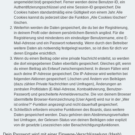
angemeldet bist) gespeichert. Ferner werden deine Benutzer-ID, ein
Authentifizierungsschlüssel und eine Session-ID gespeichert. Die
Cookies haben standardmäßig eine Gültigkeit von einem Jahr. Alle
Cookies kannst du jederzeit über die Funktion „Alle Cookies löschen“
löschen.
Weiterhin werden die Daten gespeichert, die du bei der Registrierung,
in deinem Profil oder deinem persönlichem Bereich angibst. Für die
Registrierung sind mindestens ein eindeutiger Benutzername, eine E-
Mail-Adresse und ein Passwort notwendig. Wenn durch den Betreiber
weitere Daten als notwendig festgelegt wurden, so ist dies für dich vor
deren Eingabe ersichtlich.
Wenn du einen Beitrag oder eine private Nachricht erstellst, so werden
die dort eingegebenen Daten ebenfalls gespeichert. Gleiches gilt, wenn
du einen Beitrag als Entwurf zwischenspeicherst. In diesen Fällen wird
auch deine IP-Adresse gespeichert. Die IP-Adresse wird weiterhin bei
folgenden Aktionen gespeichert: Löschen und Ändern von Beiträgen
(dazu zählen Private Nachrichten und Umfragen), Änderungen an
zentralen Profildaten (E-Mail-Adresse, Kontoaktivierung, Benutzer-
Passwort) und gescheiterte Anmeldeversuche. Die von deinem Browser
übermittelte Browser-Kennzeichnung (User Agent) wird nur in der „Wer
ist online?“-Funktion angezeigt und nicht dauerhaft gespeichert.
Schließlich erfordern einzelne Funktionen des Boards, dass weitere
Daten gespeichert werden. Dazu gehören dein Abstimmungsverhalten
bei Umfragen, der Gelesen-Status von deinen Beiträgen oder explizit
von dir gesetzte Lesezeichen oder Benachrichtigungsfunktionen.
Dein Passwort wird mit einer Einwege-Verschlüsselung (Hash)