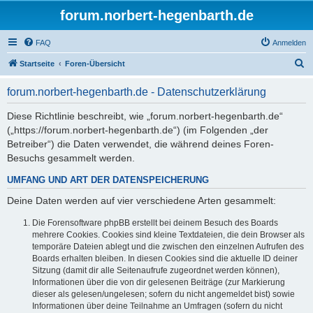
forum.norbert-hegenbarth.de
FAQ
Anmelden
S
Startseite
Foren-Übersicht
u
forum.norbert-hegenbarth.de - Datenschutzerklärung
c
h
Diese Richtlinie beschreibt, wie „forum.norbert-hegenbarth.de“
(„https://forum.norbert-hegenbarth.de“) (im Folgenden „der
e
Betreiber“) die Daten verwendet, die während deines Foren-
Besuchs gesammelt werden.
UMFANG UND ART DER DATENSPEICHERUNG
Deine Daten werden auf vier verschiedene Arten gesammelt:
Die Forensoftware phpBB erstellt bei deinem Besuch des Boards
mehrere Cookies. Cookies sind kleine Textdateien, die dein Browser als
temporäre Dateien ablegt und die zwischen den einzelnen Aufrufen des
Boards erhalten bleiben. In diesen Cookies sind die aktuelle ID deiner
Sitzung (damit dir alle Seitenaufrufe zugeordnet werden können),
Informationen über die von dir gelesenen Beiträge (zur Markierung
dieser als gelesen/ungelesen; sofern du nicht angemeldet bist) sowie
Informationen über deine Teilnahme an Umfragen (sofern du nicht