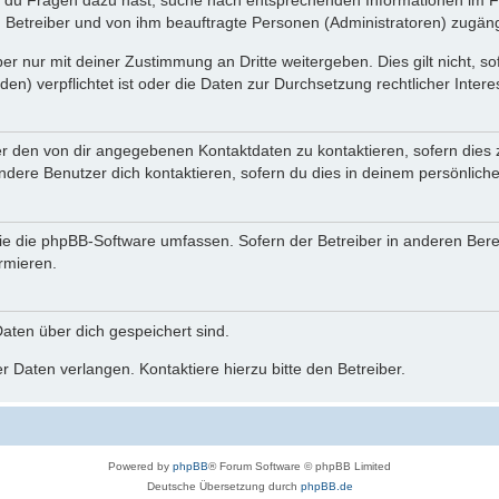
n du Fragen dazu hast, suche nach entsprechenden Informationen im Fo
n Betreiber und von ihm beauftragte Personen (Administratoren) zugäng
r nur mit deiner Zustimmung an Dritte weitergeben. Dies gilt nicht, s
n) verpflichtet ist oder die Daten zur Durchsetzung rechtlicher Interes
er den von dir angegebenen Kontaktdaten zu kontaktieren, sofern dies 
andere Benutzer dich kontaktieren, sofern du dies in deinem persönliche
, die die phpBB-Software umfassen. Sofern der Betreiber in anderen Be
ormieren.
 Daten über dich gespeichert sind.
 Daten verlangen. Kontaktiere hierzu bitte den Betreiber.
Powered by
phpBB
® Forum Software © phpBB Limited
Deutsche Übersetzung durch
phpBB.de