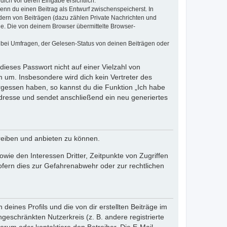
dich vor deren Eingabe ersichtlich.
wenn du einen Beitrag als Entwurf zwischenspeicherst. In
dern von Beiträgen (dazu zählen Private Nachrichten und
e. Die von deinem Browser übermittelte Browser-
 bei Umfragen, der Gelesen-Status von deinen Beiträgen oder
dieses Passwort nicht auf einer Vielzahl von
 um. Insbesondere wird dich kein Vertreter des
ergessen haben, so kannst du die Funktion „Ich habe
resse und sendet anschließend ein neu generiertes
reiben und anbieten zu können.
ie den Interessen Dritter, Zeitpunkte von Zugriffen
fern dies zur Gefahrenabwehr oder zur rechtlichen
eines Profils und die von dir erstellten Beiträge im
ngeschränkten Nutzerkreis (z. B. andere registrierte