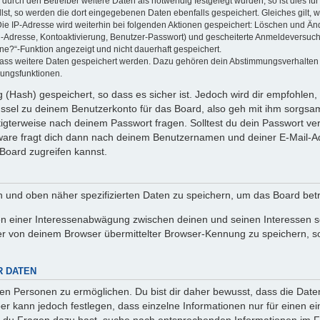
rch den Betreiber weitere Daten als notwendig festgelegt wurden, so ist dies für 
llst, so werden die dort eingegebenen Daten ebenfalls gespeichert. Gleiches gilt, 
Die IP-Adresse wird weiterhin bei folgenden Aktionen gespeichert: Löschen und Än
l-Adresse, Kontoaktivierung, Benutzer-Passwort) und gescheiterte Anmeldeversuch
ine?“-Funktion angezeigt und nicht dauerhaft gespeichert.
 dass weitere Daten gespeichert werden. Dazu gehören dein Abstimmungsverhalten
gungsfunktionen.
(Hash) gespeichert, so dass es sicher ist. Jedoch wird dir empfohlen, 
ssel zu deinem Benutzerkonto für das Board, also geh mit ihm sorgsam
htigterweise nach deinem Passwort fragen. Solltest du dein Passwort v
are fragt dich dann nach deinem Benutzernamen und deiner E-Mail-Ad
Board zugreifen kannst.
en und oben näher spezifizierten Daten zu speichern, um das Board bet
en einer Interessenabwägung zwischen deinen und seinen Interessen sow
r von deinem Browser übermittelter Browser-Kennung zu speichern, so
R DATEN
n Personen zu ermöglichen. Du bist dir daher bewusst, dass die Daten d
ber kann jedoch festlegen, dass einzelne Informationen nur für einen ei