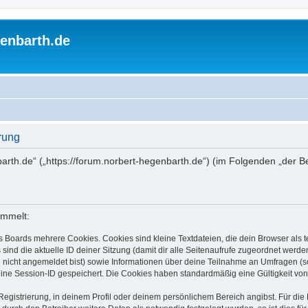
enbarth.de
rung
barth.de“ („https://forum.norbert-hegenbarth.de“) (im Folgenden „der 
ammelt:
s Boards mehrere Cookies. Cookies sind kleine Textdateien, die dein Browser als
 sind die aktuelle ID deiner Sitzung (damit dir alle Seitenaufrufe zugeordnet werd
u nicht angemeldet bist) sowie Informationen über deine Teilnahme an Umfragen (s
eine Session-ID gespeichert. Die Cookies haben standardmäßig eine Gültigkeit von 
Registrierung, in deinem Profil oder deinem persönlichem Bereich angibst. Für di