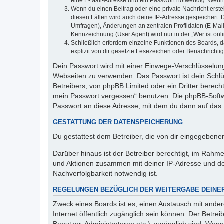
eine E-Mail-Adresse und ein Passwort notwendig. Wenn du
Wenn du einen Beitrag oder eine private Nachricht erste
diesen Fällen wird auch deine IP-Adresse gespeichert. 
Umfragen), Änderungen an zentralen Profildaten (E-Mai
Kennzeichnung (User Agent) wird nur in der „Wer ist onl
Schließlich erfordern einzelne Funktionen des Boards,
explizit von dir gesetzte Lesezeichen oder Benachrichti
Dein Passwort wird mit einer Einwege-Verschlüsselung 
Webseiten zu verwenden. Das Passwort ist dein Schlü
Betreibers, von phpBB Limited oder ein Dritter berec
mein Passwort vergessen“ benutzen. Die phpBB-Softw
Passwort an diese Adresse, mit dem du dann auf das 
GESTATTUNG DER DATENSPEICHERUNG
Du gestattest dem Betreiber, die von dir eingegeben
Darüber hinaus ist der Betreiber berechtigt, im Rahm
und Aktionen zusammen mit deiner IP-Adresse und de
Nachverfolgbarkeit notwendig ist.
REGELUNGEN BEZÜGLICH DER WEITERGABE DEINE
Zweck eines Boards ist es, einen Austausch mit andere
Internet öffentlich zugänglich sein können. Der Betrei