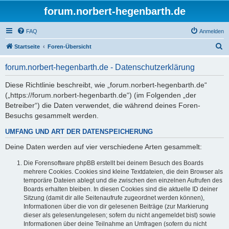
forum.norbert-hegenbarth.de
FAQ
Anmelden
S
Startseite
Foren-Übersicht
u
forum.norbert-hegenbarth.de - Datenschutzerklärung
c
h
Diese Richtlinie beschreibt, wie „forum.norbert-hegenbarth.de“
(„https://forum.norbert-hegenbarth.de“) (im Folgenden „der
e
Betreiber“) die Daten verwendet, die während deines Foren-
Besuchs gesammelt werden.
UMFANG UND ART DER DATENSPEICHERUNG
Deine Daten werden auf vier verschiedene Arten gesammelt:
Die Forensoftware phpBB erstellt bei deinem Besuch des Boards
mehrere Cookies. Cookies sind kleine Textdateien, die dein Browser als
temporäre Dateien ablegt und die zwischen den einzelnen Aufrufen des
Boards erhalten bleiben. In diesen Cookies sind die aktuelle ID deiner
Sitzung (damit dir alle Seitenaufrufe zugeordnet werden können),
Informationen über die von dir gelesenen Beiträge (zur Markierung
dieser als gelesen/ungelesen; sofern du nicht angemeldet bist) sowie
Informationen über deine Teilnahme an Umfragen (sofern du nicht