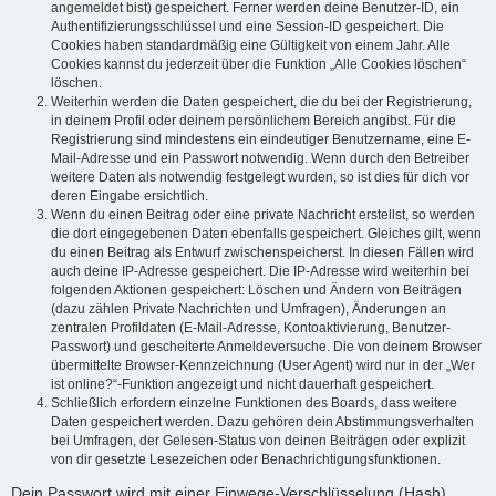
angemeldet bist) gespeichert. Ferner werden deine Benutzer-ID, ein
Authentifizierungsschlüssel und eine Session-ID gespeichert. Die
Cookies haben standardmäßig eine Gültigkeit von einem Jahr. Alle
Cookies kannst du jederzeit über die Funktion „Alle Cookies löschen“
löschen.
Weiterhin werden die Daten gespeichert, die du bei der Registrierung,
in deinem Profil oder deinem persönlichem Bereich angibst. Für die
Registrierung sind mindestens ein eindeutiger Benutzername, eine E-
Mail-Adresse und ein Passwort notwendig. Wenn durch den Betreiber
weitere Daten als notwendig festgelegt wurden, so ist dies für dich vor
deren Eingabe ersichtlich.
Wenn du einen Beitrag oder eine private Nachricht erstellst, so werden
die dort eingegebenen Daten ebenfalls gespeichert. Gleiches gilt, wenn
du einen Beitrag als Entwurf zwischenspeicherst. In diesen Fällen wird
auch deine IP-Adresse gespeichert. Die IP-Adresse wird weiterhin bei
folgenden Aktionen gespeichert: Löschen und Ändern von Beiträgen
(dazu zählen Private Nachrichten und Umfragen), Änderungen an
zentralen Profildaten (E-Mail-Adresse, Kontoaktivierung, Benutzer-
Passwort) und gescheiterte Anmeldeversuche. Die von deinem Browser
übermittelte Browser-Kennzeichnung (User Agent) wird nur in der „Wer
ist online?“-Funktion angezeigt und nicht dauerhaft gespeichert.
Schließlich erfordern einzelne Funktionen des Boards, dass weitere
Daten gespeichert werden. Dazu gehören dein Abstimmungsverhalten
bei Umfragen, der Gelesen-Status von deinen Beiträgen oder explizit
von dir gesetzte Lesezeichen oder Benachrichtigungsfunktionen.
Dein Passwort wird mit einer Einwege-Verschlüsselung (Hash)