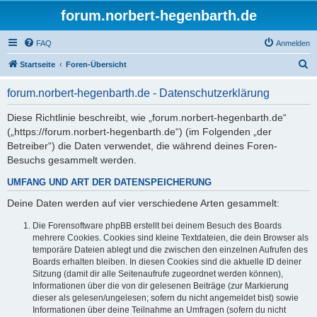
forum.norbert-hegenbarth.de
FAQ
Anmelden
S
Startseite
Foren-Übersicht
u
forum.norbert-hegenbarth.de - Datenschutzerklärung
c
h
Diese Richtlinie beschreibt, wie „forum.norbert-hegenbarth.de“
(„https://forum.norbert-hegenbarth.de“) (im Folgenden „der
e
Betreiber“) die Daten verwendet, die während deines Foren-
Besuchs gesammelt werden.
UMFANG UND ART DER DATENSPEICHERUNG
Deine Daten werden auf vier verschiedene Arten gesammelt:
Die Forensoftware phpBB erstellt bei deinem Besuch des Boards
mehrere Cookies. Cookies sind kleine Textdateien, die dein Browser als
temporäre Dateien ablegt und die zwischen den einzelnen Aufrufen des
Boards erhalten bleiben. In diesen Cookies sind die aktuelle ID deiner
Sitzung (damit dir alle Seitenaufrufe zugeordnet werden können),
Informationen über die von dir gelesenen Beiträge (zur Markierung
dieser als gelesen/ungelesen; sofern du nicht angemeldet bist) sowie
Informationen über deine Teilnahme an Umfragen (sofern du nicht