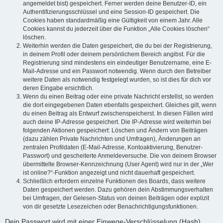
angemeldet bist) gespeichert. Ferner werden deine Benutzer-ID, ein
Authentifizierungsschlüssel und eine Session-ID gespeichert. Die
Cookies haben standardmäßig eine Gültigkeit von einem Jahr. Alle
Cookies kannst du jederzeit über die Funktion „Alle Cookies löschen“
löschen.
Weiterhin werden die Daten gespeichert, die du bei der Registrierung,
in deinem Profil oder deinem persönlichem Bereich angibst. Für die
Registrierung sind mindestens ein eindeutiger Benutzername, eine E-
Mail-Adresse und ein Passwort notwendig. Wenn durch den Betreiber
weitere Daten als notwendig festgelegt wurden, so ist dies für dich vor
deren Eingabe ersichtlich.
Wenn du einen Beitrag oder eine private Nachricht erstellst, so werden
die dort eingegebenen Daten ebenfalls gespeichert. Gleiches gilt, wenn
du einen Beitrag als Entwurf zwischenspeicherst. In diesen Fällen wird
auch deine IP-Adresse gespeichert. Die IP-Adresse wird weiterhin bei
folgenden Aktionen gespeichert: Löschen und Ändern von Beiträgen
(dazu zählen Private Nachrichten und Umfragen), Änderungen an
zentralen Profildaten (E-Mail-Adresse, Kontoaktivierung, Benutzer-
Passwort) und gescheiterte Anmeldeversuche. Die von deinem Browser
übermittelte Browser-Kennzeichnung (User Agent) wird nur in der „Wer
ist online?“-Funktion angezeigt und nicht dauerhaft gespeichert.
Schließlich erfordern einzelne Funktionen des Boards, dass weitere
Daten gespeichert werden. Dazu gehören dein Abstimmungsverhalten
bei Umfragen, der Gelesen-Status von deinen Beiträgen oder explizit
von dir gesetzte Lesezeichen oder Benachrichtigungsfunktionen.
Dein Passwort wird mit einer Einwege-Verschlüsselung (Hash)