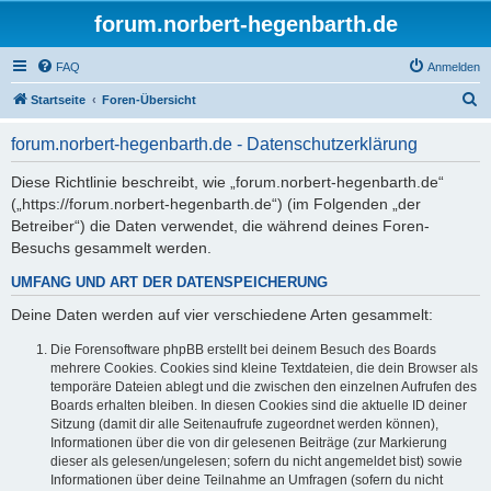
forum.norbert-hegenbarth.de
FAQ
Anmelden
S
Startseite
Foren-Übersicht
u
forum.norbert-hegenbarth.de - Datenschutzerklärung
c
h
Diese Richtlinie beschreibt, wie „forum.norbert-hegenbarth.de“
(„https://forum.norbert-hegenbarth.de“) (im Folgenden „der
e
Betreiber“) die Daten verwendet, die während deines Foren-
Besuchs gesammelt werden.
UMFANG UND ART DER DATENSPEICHERUNG
Deine Daten werden auf vier verschiedene Arten gesammelt:
Die Forensoftware phpBB erstellt bei deinem Besuch des Boards
mehrere Cookies. Cookies sind kleine Textdateien, die dein Browser als
temporäre Dateien ablegt und die zwischen den einzelnen Aufrufen des
Boards erhalten bleiben. In diesen Cookies sind die aktuelle ID deiner
Sitzung (damit dir alle Seitenaufrufe zugeordnet werden können),
Informationen über die von dir gelesenen Beiträge (zur Markierung
dieser als gelesen/ungelesen; sofern du nicht angemeldet bist) sowie
Informationen über deine Teilnahme an Umfragen (sofern du nicht