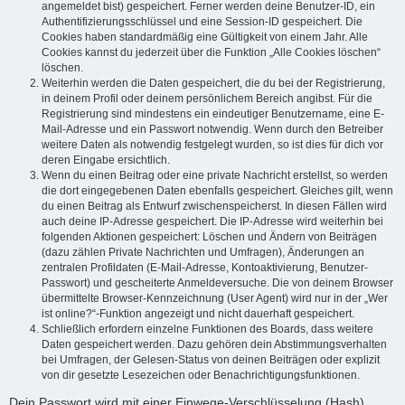
angemeldet bist) gespeichert. Ferner werden deine Benutzer-ID, ein
Authentifizierungsschlüssel und eine Session-ID gespeichert. Die
Cookies haben standardmäßig eine Gültigkeit von einem Jahr. Alle
Cookies kannst du jederzeit über die Funktion „Alle Cookies löschen“
löschen.
Weiterhin werden die Daten gespeichert, die du bei der Registrierung,
in deinem Profil oder deinem persönlichem Bereich angibst. Für die
Registrierung sind mindestens ein eindeutiger Benutzername, eine E-
Mail-Adresse und ein Passwort notwendig. Wenn durch den Betreiber
weitere Daten als notwendig festgelegt wurden, so ist dies für dich vor
deren Eingabe ersichtlich.
Wenn du einen Beitrag oder eine private Nachricht erstellst, so werden
die dort eingegebenen Daten ebenfalls gespeichert. Gleiches gilt, wenn
du einen Beitrag als Entwurf zwischenspeicherst. In diesen Fällen wird
auch deine IP-Adresse gespeichert. Die IP-Adresse wird weiterhin bei
folgenden Aktionen gespeichert: Löschen und Ändern von Beiträgen
(dazu zählen Private Nachrichten und Umfragen), Änderungen an
zentralen Profildaten (E-Mail-Adresse, Kontoaktivierung, Benutzer-
Passwort) und gescheiterte Anmeldeversuche. Die von deinem Browser
übermittelte Browser-Kennzeichnung (User Agent) wird nur in der „Wer
ist online?“-Funktion angezeigt und nicht dauerhaft gespeichert.
Schließlich erfordern einzelne Funktionen des Boards, dass weitere
Daten gespeichert werden. Dazu gehören dein Abstimmungsverhalten
bei Umfragen, der Gelesen-Status von deinen Beiträgen oder explizit
von dir gesetzte Lesezeichen oder Benachrichtigungsfunktionen.
Dein Passwort wird mit einer Einwege-Verschlüsselung (Hash)