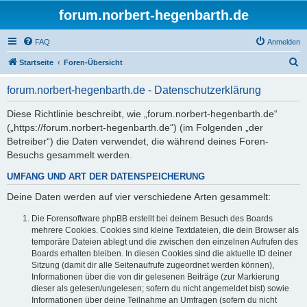
forum.norbert-hegenbarth.de
FAQ
Anmelden
S
Startseite
Foren-Übersicht
u
forum.norbert-hegenbarth.de - Datenschutzerklärung
c
h
Diese Richtlinie beschreibt, wie „forum.norbert-hegenbarth.de“
(„https://forum.norbert-hegenbarth.de“) (im Folgenden „der
e
Betreiber“) die Daten verwendet, die während deines Foren-
Besuchs gesammelt werden.
UMFANG UND ART DER DATENSPEICHERUNG
Deine Daten werden auf vier verschiedene Arten gesammelt:
Die Forensoftware phpBB erstellt bei deinem Besuch des Boards
mehrere Cookies. Cookies sind kleine Textdateien, die dein Browser als
temporäre Dateien ablegt und die zwischen den einzelnen Aufrufen des
Boards erhalten bleiben. In diesen Cookies sind die aktuelle ID deiner
Sitzung (damit dir alle Seitenaufrufe zugeordnet werden können),
Informationen über die von dir gelesenen Beiträge (zur Markierung
dieser als gelesen/ungelesen; sofern du nicht angemeldet bist) sowie
Informationen über deine Teilnahme an Umfragen (sofern du nicht