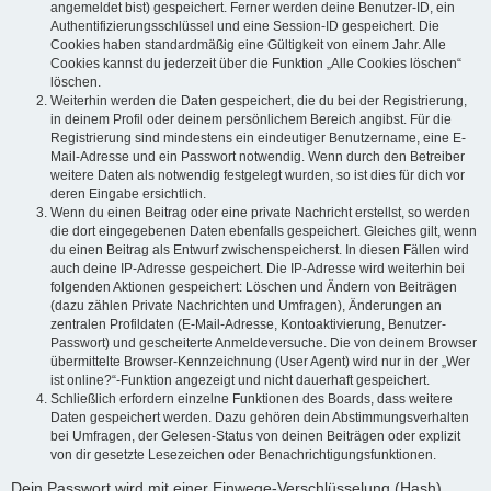
angemeldet bist) gespeichert. Ferner werden deine Benutzer-ID, ein
Authentifizierungsschlüssel und eine Session-ID gespeichert. Die
Cookies haben standardmäßig eine Gültigkeit von einem Jahr. Alle
Cookies kannst du jederzeit über die Funktion „Alle Cookies löschen“
löschen.
Weiterhin werden die Daten gespeichert, die du bei der Registrierung,
in deinem Profil oder deinem persönlichem Bereich angibst. Für die
Registrierung sind mindestens ein eindeutiger Benutzername, eine E-
Mail-Adresse und ein Passwort notwendig. Wenn durch den Betreiber
weitere Daten als notwendig festgelegt wurden, so ist dies für dich vor
deren Eingabe ersichtlich.
Wenn du einen Beitrag oder eine private Nachricht erstellst, so werden
die dort eingegebenen Daten ebenfalls gespeichert. Gleiches gilt, wenn
du einen Beitrag als Entwurf zwischenspeicherst. In diesen Fällen wird
auch deine IP-Adresse gespeichert. Die IP-Adresse wird weiterhin bei
folgenden Aktionen gespeichert: Löschen und Ändern von Beiträgen
(dazu zählen Private Nachrichten und Umfragen), Änderungen an
zentralen Profildaten (E-Mail-Adresse, Kontoaktivierung, Benutzer-
Passwort) und gescheiterte Anmeldeversuche. Die von deinem Browser
übermittelte Browser-Kennzeichnung (User Agent) wird nur in der „Wer
ist online?“-Funktion angezeigt und nicht dauerhaft gespeichert.
Schließlich erfordern einzelne Funktionen des Boards, dass weitere
Daten gespeichert werden. Dazu gehören dein Abstimmungsverhalten
bei Umfragen, der Gelesen-Status von deinen Beiträgen oder explizit
von dir gesetzte Lesezeichen oder Benachrichtigungsfunktionen.
Dein Passwort wird mit einer Einwege-Verschlüsselung (Hash)