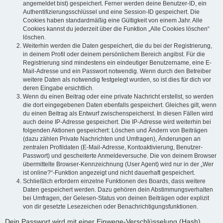
angemeldet bist) gespeichert. Ferner werden deine Benutzer-ID, ein
Authentifizierungsschlüssel und eine Session-ID gespeichert. Die
Cookies haben standardmäßig eine Gültigkeit von einem Jahr. Alle
Cookies kannst du jederzeit über die Funktion „Alle Cookies löschen“
löschen.
Weiterhin werden die Daten gespeichert, die du bei der Registrierung,
in deinem Profil oder deinem persönlichem Bereich angibst. Für die
Registrierung sind mindestens ein eindeutiger Benutzername, eine E-
Mail-Adresse und ein Passwort notwendig. Wenn durch den Betreiber
weitere Daten als notwendig festgelegt wurden, so ist dies für dich vor
deren Eingabe ersichtlich.
Wenn du einen Beitrag oder eine private Nachricht erstellst, so werden
die dort eingegebenen Daten ebenfalls gespeichert. Gleiches gilt, wenn
du einen Beitrag als Entwurf zwischenspeicherst. In diesen Fällen wird
auch deine IP-Adresse gespeichert. Die IP-Adresse wird weiterhin bei
folgenden Aktionen gespeichert: Löschen und Ändern von Beiträgen
(dazu zählen Private Nachrichten und Umfragen), Änderungen an
zentralen Profildaten (E-Mail-Adresse, Kontoaktivierung, Benutzer-
Passwort) und gescheiterte Anmeldeversuche. Die von deinem Browser
übermittelte Browser-Kennzeichnung (User Agent) wird nur in der „Wer
ist online?“-Funktion angezeigt und nicht dauerhaft gespeichert.
Schließlich erfordern einzelne Funktionen des Boards, dass weitere
Daten gespeichert werden. Dazu gehören dein Abstimmungsverhalten
bei Umfragen, der Gelesen-Status von deinen Beiträgen oder explizit
von dir gesetzte Lesezeichen oder Benachrichtigungsfunktionen.
Dein Passwort wird mit einer Einwege-Verschlüsselung (Hash)