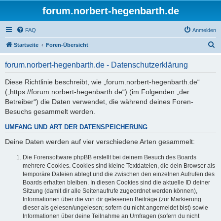
forum.norbert-hegenbarth.de
FAQ
Anmelden
S
Startseite
Foren-Übersicht
u
forum.norbert-hegenbarth.de - Datenschutzerklärung
c
h
Diese Richtlinie beschreibt, wie „forum.norbert-hegenbarth.de“
(„https://forum.norbert-hegenbarth.de“) (im Folgenden „der
e
Betreiber“) die Daten verwendet, die während deines Foren-
Besuchs gesammelt werden.
UMFANG UND ART DER DATENSPEICHERUNG
Deine Daten werden auf vier verschiedene Arten gesammelt:
Die Forensoftware phpBB erstellt bei deinem Besuch des Boards
mehrere Cookies. Cookies sind kleine Textdateien, die dein Browser als
temporäre Dateien ablegt und die zwischen den einzelnen Aufrufen des
Boards erhalten bleiben. In diesen Cookies sind die aktuelle ID deiner
Sitzung (damit dir alle Seitenaufrufe zugeordnet werden können),
Informationen über die von dir gelesenen Beiträge (zur Markierung
dieser als gelesen/ungelesen; sofern du nicht angemeldet bist) sowie
Informationen über deine Teilnahme an Umfragen (sofern du nicht