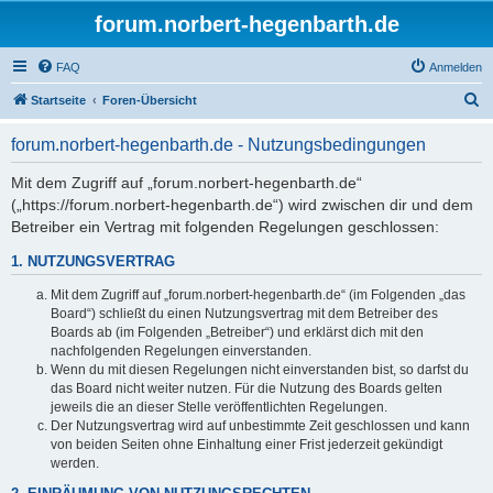
forum.norbert-hegenbarth.de
FAQ
Anmelden
S
Startseite
Foren-Übersicht
u
forum.norbert-hegenbarth.de - Nutzungsbedingungen
c
h
Mit dem Zugriff auf „forum.norbert-hegenbarth.de“
(„https://forum.norbert-hegenbarth.de“) wird zwischen dir und dem
e
Betreiber ein Vertrag mit folgenden Regelungen geschlossen:
1. NUTZUNGSVERTRAG
Mit dem Zugriff auf „forum.norbert-hegenbarth.de“ (im Folgenden „das
Board“) schließt du einen Nutzungsvertrag mit dem Betreiber des
Boards ab (im Folgenden „Betreiber“) und erklärst dich mit den
nachfolgenden Regelungen einverstanden.
Wenn du mit diesen Regelungen nicht einverstanden bist, so darfst du
das Board nicht weiter nutzen. Für die Nutzung des Boards gelten
jeweils die an dieser Stelle veröffentlichten Regelungen.
Der Nutzungsvertrag wird auf unbestimmte Zeit geschlossen und kann
von beiden Seiten ohne Einhaltung einer Frist jederzeit gekündigt
werden.