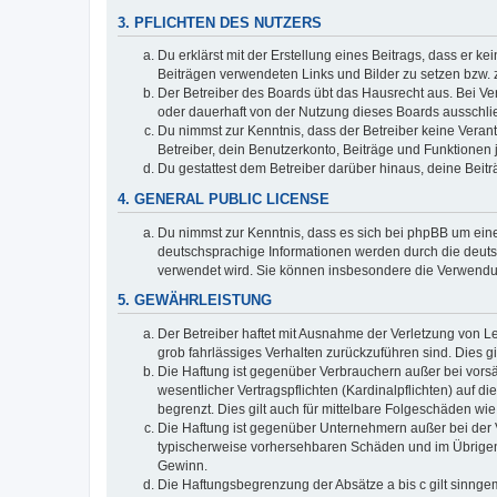
3. PFLICHTEN DES NUTZERS
Du erklärst mit der Erstellung eines Beitrags, dass er ke
Beiträgen verwendeten Links und Bilder zu setzen bzw.
Der Betreiber des Boards übt das Hausrecht aus. Bei V
oder dauerhaft von der Nutzung dieses Boards ausschlie
Du nimmst zur Kenntnis, dass der Betreiber keine Verantw
Betreiber, dein Benutzerkonto, Beiträge und Funktionen 
Du gestattest dem Betreiber darüber hinaus, deine Beit
4. GENERAL PUBLIC LICENSE
Du nimmst zur Kenntnis, dass es sich bei phpBB um eine
deutschsprachige Informationen werden durch die deu
verwendet wird. Sie können insbesondere die Verwendun
5. GEWÄHRLEISTUNG
Der Betreiber haftet mit Ausnahme der Verletzung von Le
grob fahrlässiges Verhalten zurückzuführen sind. Dies 
Die Haftung ist gegenüber Verbrauchern außer bei vors
wesentlicher Vertragspflichten (Kardinalpflichten) auf
begrenzt. Dies gilt auch für mittelbare Folgeschäden 
Die Haftung ist gegenüber Unternehmern außer bei der V
typischerweise vorhersehbaren Schäden und im Übrigen 
Gewinn.
Die Haftungsbegrenzung der Absätze a bis c gilt sinnge