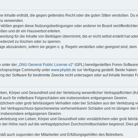
ine Inhalte enthält, die gegen geltendes Recht oder die guten Sitten verstoßen. Du 
 zu verwenden.
erstößen gegen diese Nutzungsbedingungen oder anderer im Board veröffentlichte
ßen und dir ein Hausverbot erteilen.
ortung für die Inhalte von Beiträgen übernimmt, die er nicht selbst erstellt hat od
jederzeit zu löschen oder zu sperren.
räge abzuändern, sofern sie gegen o. g. Regeln verstoßen oder geeignet sind, dem
 unter der „
GNU General Public License v2
“ (GPL) bereitgestellten Foren-Softwar
tschsprachige Community unter
www.phpbb.de
zur Verfügung gestellt. Beide haben 
g der Software für bestimmte Zwecke nicht untersagen oder auf Inhalte fremder F
ben, Körper und Gesundheit und der Verletzung wesentlicher Vertragspflichten (Kard
gilt auch für mittelbare Folgeschäden wie insbesondere entgangenen Gewinn.
ätzlichem oder grob fahrlässigem Verhalten oder bei Schäden aus der Verletzung 
 die bei Vertragsschluss typischerweise vorhersehbaren Schäden und im übrigen de
wie insbesondere entgangenen Gewinn.
erletzung von Leben, Körper und Gesundheit oder vorsätzlichem oder grob fahrläs
der Höhe nach auf die vertragstypischen Durchschnittsschäden begrenzt. Dies gi
mäß auch zugunsten der Mitarbeiter und Erfüllungsgehilfen des Betreibers.