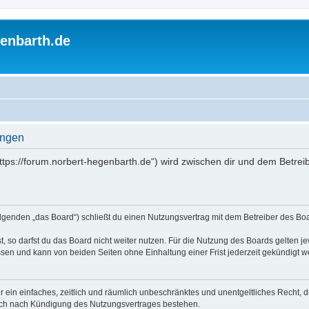
enbarth.de
ungen
https://forum.norbert-hegenbarth.de“) wird zwischen dir und dem Betrei
olgenden „das Board“) schließt du einen Nutzungsvertrag mit dem Betreiber des Boa
 so darfst du das Board nicht weiter nutzen. Für die Nutzung des Boards gelten jew
sen und kann von beiden Seiten ohne Einhaltung einer Frist jederzeit gekündigt w
ber ein einfaches, zeitlich und räumlich unbeschränktes und unentgeltliches Recht
auch nach Kündigung des Nutzungsvertrages bestehen.