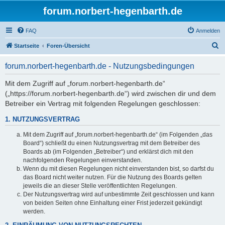
forum.norbert-hegenbarth.de
FAQ
Anmelden
S
Startseite
Foren-Übersicht
u
forum.norbert-hegenbarth.de - Nutzungsbedingungen
c
h
Mit dem Zugriff auf „forum.norbert-hegenbarth.de“
(„https://forum.norbert-hegenbarth.de“) wird zwischen dir und dem
e
Betreiber ein Vertrag mit folgenden Regelungen geschlossen:
1. NUTZUNGSVERTRAG
Mit dem Zugriff auf „forum.norbert-hegenbarth.de“ (im Folgenden „das
Board“) schließt du einen Nutzungsvertrag mit dem Betreiber des
Boards ab (im Folgenden „Betreiber“) und erklärst dich mit den
nachfolgenden Regelungen einverstanden.
Wenn du mit diesen Regelungen nicht einverstanden bist, so darfst du
das Board nicht weiter nutzen. Für die Nutzung des Boards gelten
jeweils die an dieser Stelle veröffentlichten Regelungen.
Der Nutzungsvertrag wird auf unbestimmte Zeit geschlossen und kann
von beiden Seiten ohne Einhaltung einer Frist jederzeit gekündigt
werden.