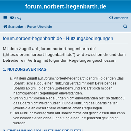
forum.norbert-hegenbarth.de
FAQ
Anmelden
S
Startseite
Foren-Übersicht
u
forum.norbert-hegenbarth.de - Nutzungsbedingungen
c
h
Mit dem Zugriff auf „forum.norbert-hegenbarth.de“
(„https://forum.norbert-hegenbarth.de“) wird zwischen dir und dem
e
Betreiber ein Vertrag mit folgenden Regelungen geschlossen:
1. NUTZUNGSVERTRAG
Mit dem Zugriff auf „forum.norbert-hegenbarth.de“ (im Folgenden „das
Board“) schließt du einen Nutzungsvertrag mit dem Betreiber des
Boards ab (im Folgenden „Betreiber“) und erklärst dich mit den
nachfolgenden Regelungen einverstanden.
Wenn du mit diesen Regelungen nicht einverstanden bist, so darfst du
das Board nicht weiter nutzen. Für die Nutzung des Boards gelten
jeweils die an dieser Stelle veröffentlichten Regelungen.
Der Nutzungsvertrag wird auf unbestimmte Zeit geschlossen und kann
von beiden Seiten ohne Einhaltung einer Frist jederzeit gekündigt
werden.