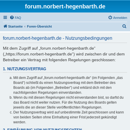
forum.norbert-hegenbarth.de
FAQ
Anmelden
S
Startseite
Foren-Übersicht
u
forum.norbert-hegenbarth.de - Nutzungsbedingungen
c
h
Mit dem Zugriff auf „forum.norbert-hegenbarth.de“
(„https://forum.norbert-hegenbarth.de“) wird zwischen dir und dem
e
Betreiber ein Vertrag mit folgenden Regelungen geschlossen:
1. NUTZUNGSVERTRAG
Mit dem Zugriff auf „forum.norbert-hegenbarth.de“ (im Folgenden „das
Board“) schließt du einen Nutzungsvertrag mit dem Betreiber des
Boards ab (im Folgenden „Betreiber“) und erklärst dich mit den
nachfolgenden Regelungen einverstanden.
Wenn du mit diesen Regelungen nicht einverstanden bist, so darfst du
das Board nicht weiter nutzen. Für die Nutzung des Boards gelten
jeweils die an dieser Stelle veröffentlichten Regelungen.
Der Nutzungsvertrag wird auf unbestimmte Zeit geschlossen und kann
von beiden Seiten ohne Einhaltung einer Frist jederzeit gekündigt
werden.