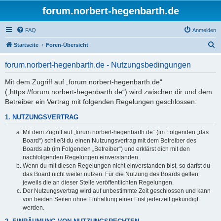
forum.norbert-hegenbarth.de
FAQ
Anmelden
S
Startseite
Foren-Übersicht
u
forum.norbert-hegenbarth.de - Nutzungsbedingungen
c
h
Mit dem Zugriff auf „forum.norbert-hegenbarth.de“
(„https://forum.norbert-hegenbarth.de“) wird zwischen dir und dem
e
Betreiber ein Vertrag mit folgenden Regelungen geschlossen:
1. NUTZUNGSVERTRAG
Mit dem Zugriff auf „forum.norbert-hegenbarth.de“ (im Folgenden „das
Board“) schließt du einen Nutzungsvertrag mit dem Betreiber des
Boards ab (im Folgenden „Betreiber“) und erklärst dich mit den
nachfolgenden Regelungen einverstanden.
Wenn du mit diesen Regelungen nicht einverstanden bist, so darfst du
das Board nicht weiter nutzen. Für die Nutzung des Boards gelten
jeweils die an dieser Stelle veröffentlichten Regelungen.
Der Nutzungsvertrag wird auf unbestimmte Zeit geschlossen und kann
von beiden Seiten ohne Einhaltung einer Frist jederzeit gekündigt
werden.