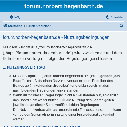
forum.norbert-hegenbarth.de
FAQ
Anmelden
S
Startseite
Foren-Übersicht
u
forum.norbert-hegenbarth.de - Nutzungsbedingungen
c
h
Mit dem Zugriff auf „forum.norbert-hegenbarth.de“
(„https://forum.norbert-hegenbarth.de“) wird zwischen dir und dem
e
Betreiber ein Vertrag mit folgenden Regelungen geschlossen:
1. NUTZUNGSVERTRAG
Mit dem Zugriff auf „forum.norbert-hegenbarth.de“ (im Folgenden „das
Board“) schließt du einen Nutzungsvertrag mit dem Betreiber des
Boards ab (im Folgenden „Betreiber“) und erklärst dich mit den
nachfolgenden Regelungen einverstanden.
Wenn du mit diesen Regelungen nicht einverstanden bist, so darfst du
das Board nicht weiter nutzen. Für die Nutzung des Boards gelten
jeweils die an dieser Stelle veröffentlichten Regelungen.
Der Nutzungsvertrag wird auf unbestimmte Zeit geschlossen und kann
von beiden Seiten ohne Einhaltung einer Frist jederzeit gekündigt
werden.