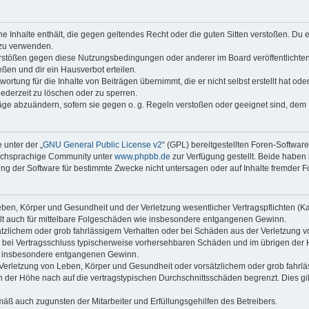
ine Inhalte enthält, die gegen geltendes Recht oder die guten Sitten verstoßen. Du 
 zu verwenden.
erstößen gegen diese Nutzungsbedingungen oder anderer im Board veröffentlichte
ßen und dir ein Hausverbot erteilen.
ortung für die Inhalte von Beiträgen übernimmt, die er nicht selbst erstellt hat od
jederzeit zu löschen oder zu sperren.
räge abzuändern, sofern sie gegen o. g. Regeln verstoßen oder geeignet sind, dem
 unter der „
GNU General Public License v2
“ (GPL) bereitgestellten Foren-Softwar
tschsprachige Community unter
www.phpbb.de
zur Verfügung gestellt. Beide haben 
g der Software für bestimmte Zwecke nicht untersagen oder auf Inhalte fremder F
ben, Körper und Gesundheit und der Verletzung wesentlicher Vertragspflichten (Kard
gilt auch für mittelbare Folgeschäden wie insbesondere entgangenen Gewinn.
ätzlichem oder grob fahrlässigem Verhalten oder bei Schäden aus der Verletzung 
 die bei Vertragsschluss typischerweise vorhersehbaren Schäden und im übrigen de
wie insbesondere entgangenen Gewinn.
erletzung von Leben, Körper und Gesundheit oder vorsätzlichem oder grob fahrläs
der Höhe nach auf die vertragstypischen Durchschnittsschäden begrenzt. Dies gi
mäß auch zugunsten der Mitarbeiter und Erfüllungsgehilfen des Betreibers.