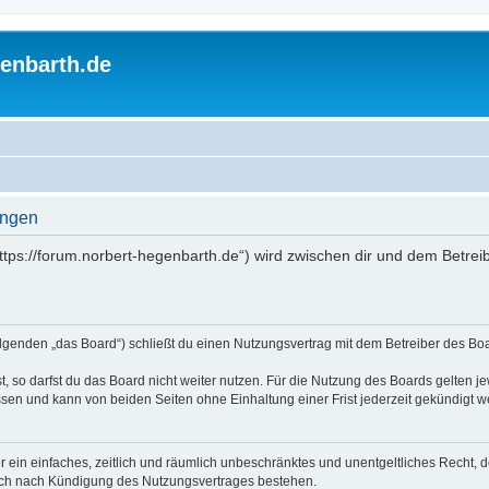
enbarth.de
ungen
https://forum.norbert-hegenbarth.de“) wird zwischen dir und dem Betrei
olgenden „das Board“) schließt du einen Nutzungsvertrag mit dem Betreiber des Boa
 so darfst du das Board nicht weiter nutzen. Für die Nutzung des Boards gelten jew
sen und kann von beiden Seiten ohne Einhaltung einer Frist jederzeit gekündigt w
ber ein einfaches, zeitlich und räumlich unbeschränktes und unentgeltliches Recht
auch nach Kündigung des Nutzungsvertrages bestehen.