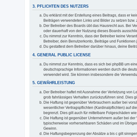
3. PFLICHTEN DES NUTZERS
Du erklärst mit der Erstellung eines Beitrags, dass er ke
Beiträgen verwendeten Links und Bilder zu setzen bzw.
Der Betreiber des Boards übt das Hausrecht aus. Bei V
oder dauerhaft von der Nutzung dieses Boards ausschlie
Du nimmst zur Kenntnis, dass der Betreiber keine Verantw
Betreiber, dein Benutzerkonto, Beiträge und Funktionen 
Du gestattest dem Betreiber darüber hinaus, deine Beit
4. GENERAL PUBLIC LICENSE
Du nimmst zur Kenntnis, dass es sich bei phpBB um eine
deutschsprachige Informationen werden durch die deu
verwendet wird. Sie können insbesondere die Verwendun
5. GEWÄHRLEISTUNG
Der Betreiber haftet mit Ausnahme der Verletzung von Le
grob fahrlässiges Verhalten zurückzuführen sind. Dies 
Die Haftung ist gegenüber Verbrauchern außer bei vors
wesentlicher Vertragspflichten (Kardinalpflichten) auf
begrenzt. Dies gilt auch für mittelbare Folgeschäden 
Die Haftung ist gegenüber Unternehmern außer bei der V
typischerweise vorhersehbaren Schäden und im Übrigen 
Gewinn.
Die Haftungsbegrenzung der Absätze a bis c gilt sinnge