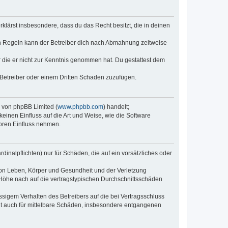
erklärst insbesondere, dass du das Recht besitzt, die in deinen
n Regeln kann der Betreiber dich nach Abmahnung zeitweise
er die er nicht zur Kenntnis genommen hat. Du gestattest dem
 Betreiber oder einem Dritten Schaden zuzufügen.
e von phpBB Limited (
www.phpbb.com
) handelt;
keinen Einfluss auf die Art und Weise, wie die Software
oren Einfluss nehmen.
inalpflichten) nur für Schäden, die auf ein vorsätzliches oder
von Leben, Körper und Gesundheit und der Verletzung
r Höhe nach auf die vertragstypischen Durchschnittsschäden
sigem Verhalten des Betreibers auf die bei Vertragsschluss
lt auch für mittelbare Schäden, insbesondere entgangenen