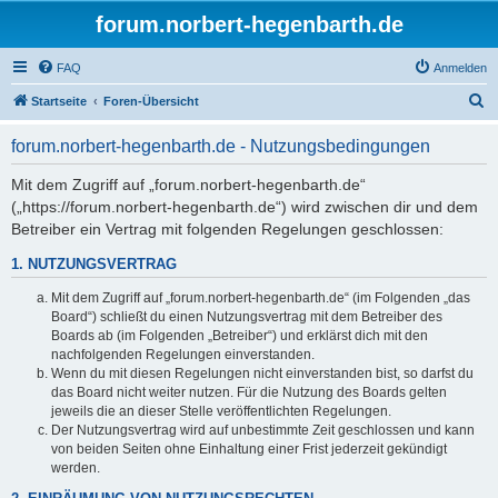
forum.norbert-hegenbarth.de
FAQ
Anmelden
S
Startseite
Foren-Übersicht
u
forum.norbert-hegenbarth.de - Nutzungsbedingungen
c
h
Mit dem Zugriff auf „forum.norbert-hegenbarth.de“
(„https://forum.norbert-hegenbarth.de“) wird zwischen dir und dem
e
Betreiber ein Vertrag mit folgenden Regelungen geschlossen:
1. NUTZUNGSVERTRAG
Mit dem Zugriff auf „forum.norbert-hegenbarth.de“ (im Folgenden „das
Board“) schließt du einen Nutzungsvertrag mit dem Betreiber des
Boards ab (im Folgenden „Betreiber“) und erklärst dich mit den
nachfolgenden Regelungen einverstanden.
Wenn du mit diesen Regelungen nicht einverstanden bist, so darfst du
das Board nicht weiter nutzen. Für die Nutzung des Boards gelten
jeweils die an dieser Stelle veröffentlichten Regelungen.
Der Nutzungsvertrag wird auf unbestimmte Zeit geschlossen und kann
von beiden Seiten ohne Einhaltung einer Frist jederzeit gekündigt
werden.