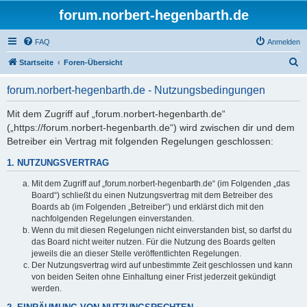
forum.norbert-hegenbarth.de
FAQ
Anmelden
S
Startseite
Foren-Übersicht
u
forum.norbert-hegenbarth.de - Nutzungsbedingungen
c
h
Mit dem Zugriff auf „forum.norbert-hegenbarth.de“
(„https://forum.norbert-hegenbarth.de“) wird zwischen dir und dem
e
Betreiber ein Vertrag mit folgenden Regelungen geschlossen:
1. NUTZUNGSVERTRAG
Mit dem Zugriff auf „forum.norbert-hegenbarth.de“ (im Folgenden „das
Board“) schließt du einen Nutzungsvertrag mit dem Betreiber des
Boards ab (im Folgenden „Betreiber“) und erklärst dich mit den
nachfolgenden Regelungen einverstanden.
Wenn du mit diesen Regelungen nicht einverstanden bist, so darfst du
das Board nicht weiter nutzen. Für die Nutzung des Boards gelten
jeweils die an dieser Stelle veröffentlichten Regelungen.
Der Nutzungsvertrag wird auf unbestimmte Zeit geschlossen und kann
von beiden Seiten ohne Einhaltung einer Frist jederzeit gekündigt
werden.