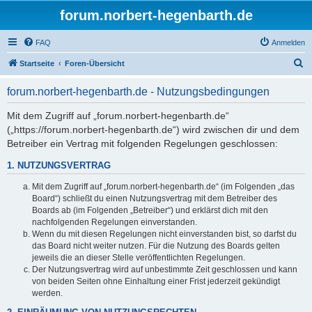
forum.norbert-hegenbarth.de
FAQ
Anmelden
S
Startseite
Foren-Übersicht
u
forum.norbert-hegenbarth.de - Nutzungsbedingungen
c
h
Mit dem Zugriff auf „forum.norbert-hegenbarth.de“
(„https://forum.norbert-hegenbarth.de“) wird zwischen dir und dem
e
Betreiber ein Vertrag mit folgenden Regelungen geschlossen:
1. NUTZUNGSVERTRAG
Mit dem Zugriff auf „forum.norbert-hegenbarth.de“ (im Folgenden „das
Board“) schließt du einen Nutzungsvertrag mit dem Betreiber des
Boards ab (im Folgenden „Betreiber“) und erklärst dich mit den
nachfolgenden Regelungen einverstanden.
Wenn du mit diesen Regelungen nicht einverstanden bist, so darfst du
das Board nicht weiter nutzen. Für die Nutzung des Boards gelten
jeweils die an dieser Stelle veröffentlichten Regelungen.
Der Nutzungsvertrag wird auf unbestimmte Zeit geschlossen und kann
von beiden Seiten ohne Einhaltung einer Frist jederzeit gekündigt
werden.