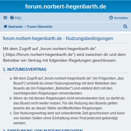
forum.norbert-hegenbarth.de
FAQ
Anmelden
S
Startseite
Foren-Übersicht
u
forum.norbert-hegenbarth.de - Nutzungsbedingungen
c
h
Mit dem Zugriff auf „forum.norbert-hegenbarth.de“
(„https://forum.norbert-hegenbarth.de“) wird zwischen dir und dem
e
Betreiber ein Vertrag mit folgenden Regelungen geschlossen:
1. NUTZUNGSVERTRAG
Mit dem Zugriff auf „forum.norbert-hegenbarth.de“ (im Folgenden „das
Board“) schließt du einen Nutzungsvertrag mit dem Betreiber des
Boards ab (im Folgenden „Betreiber“) und erklärst dich mit den
nachfolgenden Regelungen einverstanden.
Wenn du mit diesen Regelungen nicht einverstanden bist, so darfst du
das Board nicht weiter nutzen. Für die Nutzung des Boards gelten
jeweils die an dieser Stelle veröffentlichten Regelungen.
Der Nutzungsvertrag wird auf unbestimmte Zeit geschlossen und kann
von beiden Seiten ohne Einhaltung einer Frist jederzeit gekündigt
werden.