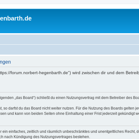
enbarth.de
ungen
https://forum.norbert-hegenbarth.de“) wird zwischen dir und dem Betrei
olgenden „das Board“) schließt du einen Nutzungsvertrag mit dem Betreiber des Boa
 so darfst du das Board nicht weiter nutzen. Für die Nutzung des Boards gelten jew
sen und kann von beiden Seiten ohne Einhaltung einer Frist jederzeit gekündigt w
ber ein einfaches, zeitlich und räumlich unbeschränktes und unentgeltliches Recht
auch nach Kündigung des Nutzungsvertrages bestehen.