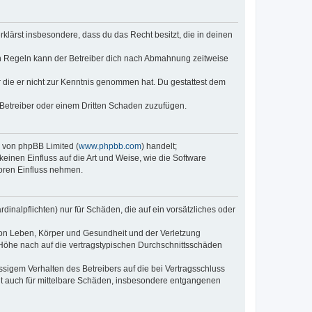
erklärst insbesondere, dass du das Recht besitzt, die in deinen
n Regeln kann der Betreiber dich nach Abmahnung zeitweise
er die er nicht zur Kenntnis genommen hat. Du gestattest dem
 Betreiber oder einem Dritten Schaden zuzufügen.
e von phpBB Limited (
www.phpbb.com
) handelt;
keinen Einfluss auf die Art und Weise, wie die Software
oren Einfluss nehmen.
inalpflichten) nur für Schäden, die auf ein vorsätzliches oder
von Leben, Körper und Gesundheit und der Verletzung
r Höhe nach auf die vertragstypischen Durchschnittsschäden
sigem Verhalten des Betreibers auf die bei Vertragsschluss
lt auch für mittelbare Schäden, insbesondere entgangenen