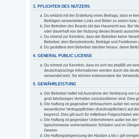
3. PFLICHTEN DES NUTZERS
Du erklärst mit der Erstellung eines Beitrags, dass er ke
Beiträgen verwendeten Links und Bilder zu setzen bzw.
Der Betreiber des Boards übt das Hausrecht aus. Bei V
oder dauerhaft von der Nutzung dieses Boards ausschlie
Du nimmst zur Kenntnis, dass der Betreiber keine Verantw
Betreiber, dein Benutzerkonto, Beiträge und Funktionen 
Du gestattest dem Betreiber darüber hinaus, deine Beit
4. GENERAL PUBLIC LICENSE
Du nimmst zur Kenntnis, dass es sich bei phpBB um eine
deutschsprachige Informationen werden durch die deu
verwendet wird. Sie können insbesondere die Verwendun
5. GEWÄHRLEISTUNG
Der Betreiber haftet mit Ausnahme der Verletzung von Le
grob fahrlässiges Verhalten zurückzuführen sind. Dies 
Die Haftung ist gegenüber Verbrauchern außer bei vors
wesentlicher Vertragspflichten (Kardinalpflichten) auf
begrenzt. Dies gilt auch für mittelbare Folgeschäden 
Die Haftung ist gegenüber Unternehmern außer bei der V
typischerweise vorhersehbaren Schäden und im Übrigen 
Gewinn.
Die Haftungsbegrenzung der Absätze a bis c gilt sinnge