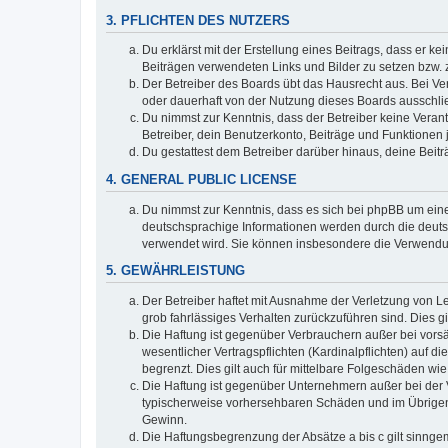
3. PFLICHTEN DES NUTZERS
Du erklärst mit der Erstellung eines Beitrags, dass er ke
Beiträgen verwendeten Links und Bilder zu setzen bzw.
Der Betreiber des Boards übt das Hausrecht aus. Bei V
oder dauerhaft von der Nutzung dieses Boards ausschlie
Du nimmst zur Kenntnis, dass der Betreiber keine Verantw
Betreiber, dein Benutzerkonto, Beiträge und Funktionen 
Du gestattest dem Betreiber darüber hinaus, deine Beit
4. GENERAL PUBLIC LICENSE
Du nimmst zur Kenntnis, dass es sich bei phpBB um eine
deutschsprachige Informationen werden durch die deu
verwendet wird. Sie können insbesondere die Verwendun
5. GEWÄHRLEISTUNG
Der Betreiber haftet mit Ausnahme der Verletzung von Le
grob fahrlässiges Verhalten zurückzuführen sind. Dies 
Die Haftung ist gegenüber Verbrauchern außer bei vors
wesentlicher Vertragspflichten (Kardinalpflichten) auf
begrenzt. Dies gilt auch für mittelbare Folgeschäden 
Die Haftung ist gegenüber Unternehmern außer bei der V
typischerweise vorhersehbaren Schäden und im Übrigen 
Gewinn.
Die Haftungsbegrenzung der Absätze a bis c gilt sinnge