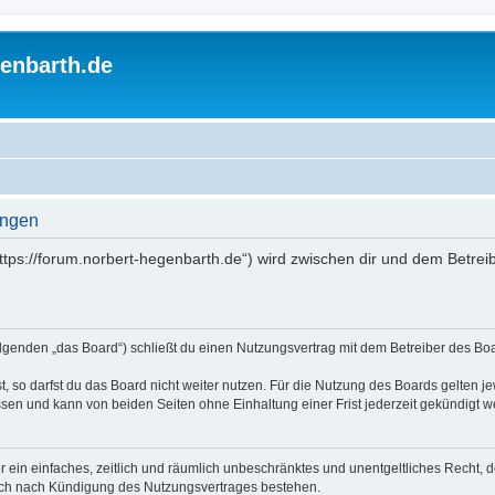
enbarth.de
ungen
https://forum.norbert-hegenbarth.de“) wird zwischen dir und dem Betrei
olgenden „das Board“) schließt du einen Nutzungsvertrag mit dem Betreiber des Boa
 so darfst du das Board nicht weiter nutzen. Für die Nutzung des Boards gelten jew
sen und kann von beiden Seiten ohne Einhaltung einer Frist jederzeit gekündigt w
ber ein einfaches, zeitlich und räumlich unbeschränktes und unentgeltliches Recht
auch nach Kündigung des Nutzungsvertrages bestehen.