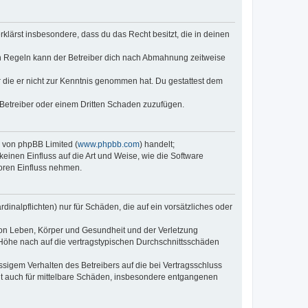
erklärst insbesondere, dass du das Recht besitzt, die in deinen
n Regeln kann der Betreiber dich nach Abmahnung zeitweise
er die er nicht zur Kenntnis genommen hat. Du gestattest dem
 Betreiber oder einem Dritten Schaden zuzufügen.
e von phpBB Limited (
www.phpbb.com
) handelt;
keinen Einfluss auf die Art und Weise, wie die Software
oren Einfluss nehmen.
inalpflichten) nur für Schäden, die auf ein vorsätzliches oder
von Leben, Körper und Gesundheit und der Verletzung
r Höhe nach auf die vertragstypischen Durchschnittsschäden
sigem Verhalten des Betreibers auf die bei Vertragsschluss
lt auch für mittelbare Schäden, insbesondere entgangenen