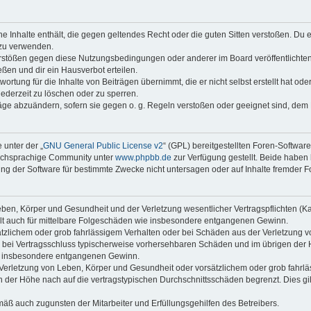
ine Inhalte enthält, die gegen geltendes Recht oder die guten Sitten verstoßen. Du 
 zu verwenden.
erstößen gegen diese Nutzungsbedingungen oder anderer im Board veröffentlichte
ßen und dir ein Hausverbot erteilen.
ortung für die Inhalte von Beiträgen übernimmt, die er nicht selbst erstellt hat od
jederzeit zu löschen oder zu sperren.
räge abzuändern, sofern sie gegen o. g. Regeln verstoßen oder geeignet sind, dem
 unter der „
GNU General Public License v2
“ (GPL) bereitgestellten Foren-Softwar
tschsprachige Community unter
www.phpbb.de
zur Verfügung gestellt. Beide haben 
g der Software für bestimmte Zwecke nicht untersagen oder auf Inhalte fremder F
ben, Körper und Gesundheit und der Verletzung wesentlicher Vertragspflichten (Kard
gilt auch für mittelbare Folgeschäden wie insbesondere entgangenen Gewinn.
ätzlichem oder grob fahrlässigem Verhalten oder bei Schäden aus der Verletzung 
 die bei Vertragsschluss typischerweise vorhersehbaren Schäden und im übrigen de
wie insbesondere entgangenen Gewinn.
erletzung von Leben, Körper und Gesundheit oder vorsätzlichem oder grob fahrläs
der Höhe nach auf die vertragstypischen Durchschnittsschäden begrenzt. Dies gi
mäß auch zugunsten der Mitarbeiter und Erfüllungsgehilfen des Betreibers.