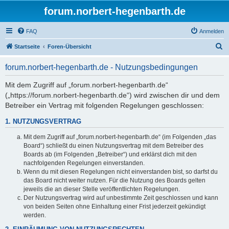
forum.norbert-hegenbarth.de
FAQ
Anmelden
S
Startseite
Foren-Übersicht
u
forum.norbert-hegenbarth.de - Nutzungsbedingungen
c
h
Mit dem Zugriff auf „forum.norbert-hegenbarth.de“
(„https://forum.norbert-hegenbarth.de“) wird zwischen dir und dem
e
Betreiber ein Vertrag mit folgenden Regelungen geschlossen:
1. NUTZUNGSVERTRAG
Mit dem Zugriff auf „forum.norbert-hegenbarth.de“ (im Folgenden „das
Board“) schließt du einen Nutzungsvertrag mit dem Betreiber des
Boards ab (im Folgenden „Betreiber“) und erklärst dich mit den
nachfolgenden Regelungen einverstanden.
Wenn du mit diesen Regelungen nicht einverstanden bist, so darfst du
das Board nicht weiter nutzen. Für die Nutzung des Boards gelten
jeweils die an dieser Stelle veröffentlichten Regelungen.
Der Nutzungsvertrag wird auf unbestimmte Zeit geschlossen und kann
von beiden Seiten ohne Einhaltung einer Frist jederzeit gekündigt
werden.