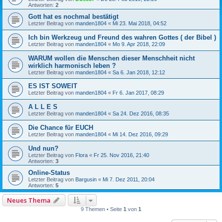
Antworten:
2
Gott hat es nochmal bestätigt
Letzter Beitrag von
manden1804
«
Mi 23. Mai 2018, 04:52
Ich bin Werkzeug und Freund des wahren Gottes ( der Bibel )
Letzter Beitrag von
manden1804
«
Mo 9. Apr 2018, 22:09
WARUM wollen die Menschen dieser Menschheit nicht
wirklich harmonisch leben ?
Letzter Beitrag von
manden1804
«
Sa 6. Jan 2018, 12:12
ES IST SOWEIT
Letzter Beitrag von
manden1804
«
Fr 6. Jan 2017, 08:29
A L L E S
Letzter Beitrag von
manden1804
«
Sa 24. Dez 2016, 08:35
Die Chance für EUCH
Letzter Beitrag von
manden1804
«
Mi 14. Dez 2016, 09:29
Und nun?
Letzter Beitrag von
Flora
«
Fr 25. Nov 2016, 21:40
Antworten:
3
Online-Status
Letzter Beitrag von
Bargusin
«
Mi 7. Dez 2011, 20:04
Antworten:
5
Neues Thema
9 Themen • Seite
1
von
1