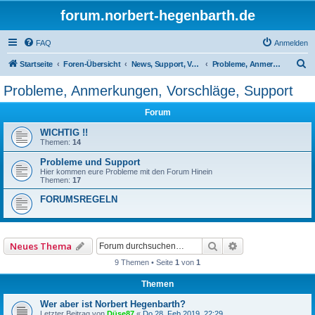
forum.norbert-hegenbarth.de
FAQ
Anmelden
S
Startseite
Foren-Übersicht
News, Support, Vorschläge,Team
Probleme, Anmerkungen, Vorschläge, Support
u
Probleme, Anmerkungen, Vorschläge, Support
c
Forum
h
e
WICHTIG !!
Themen:
14
Probleme und Support
Hier kommen eure Probleme mit den Forum Hinein
Themen:
17
FORUMSREGELN
Suche
Erweiterte Such
Neues Thema
9 Themen • Seite
1
von
1
Themen
Wer aber ist Norbert Hegenbarth?
Letzter Beitrag von
Düse87
«
Do 28. Feb 2019, 22:29