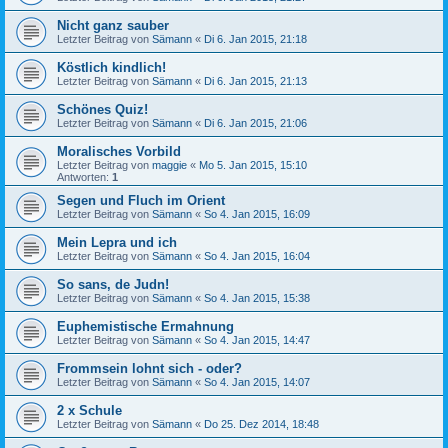
Nicht ganz sauber
Letzter Beitrag von
Sämann
«
Di 6. Jan 2015, 21:18
Köstlich kindlich!
Letzter Beitrag von
Sämann
«
Di 6. Jan 2015, 21:13
Schönes Quiz!
Letzter Beitrag von
Sämann
«
Di 6. Jan 2015, 21:06
Moralisches Vorbild
Letzter Beitrag von
maggie
«
Mo 5. Jan 2015, 15:10
Antworten:
1
Segen und Fluch im Orient
Letzter Beitrag von
Sämann
«
So 4. Jan 2015, 16:09
Mein Lepra und ich
Letzter Beitrag von
Sämann
«
So 4. Jan 2015, 16:04
So sans, de Judn!
Letzter Beitrag von
Sämann
«
So 4. Jan 2015, 15:38
Euphemistische Ermahnung
Letzter Beitrag von
Sämann
«
So 4. Jan 2015, 14:47
Frommsein lohnt sich - oder?
Letzter Beitrag von
Sämann
«
So 4. Jan 2015, 14:07
2 x Schule
Letzter Beitrag von
Sämann
«
Do 25. Dez 2014, 18:48