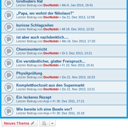
Großvaters Rat
Letzter Beitrag von
DocNobbi
«
Mo 6. Jan 2014, 19:41
„Papa, wo wohnt der Nikolaus?"
Letzter Beitrag von
DocNobbi
«
Sa 21. Dez 2013, 12:58
kuriose Schlagzeilen
Letzter Beitrag von
DocNobbi
«
Mi 18. Dez 2013, 12:52
ist aber auch nachdenklich....
Letzter Beitrag von
DocNobbi
«
Mo 16. Dez 2013, 17:20
Chemieunterricht
Letzter Beitrag von
DocNobbi
«
Di 3. Dez 2013, 13:21
Ein verständlicher, glatter Freispruch...
Letzter Beitrag von
DocNobbi
«
Fr 22. Nov 2013, 15:41
Physikprüfung
Letzter Beitrag von
DocNobbi
«
Do 21. Nov 2013, 16:23
Kompletthochzeit aus den Supermarkt
Letzter Beitrag von
DocNobbi
«
Do 21. Nov 2013, 13:21
Ein leckeres Rezept
Letzter Beitrag von
Anja
«
Fr 30. Dez 2011, 17:21
Wie bereite ich eine Bowle vor?
Letzter Beitrag von
Anja
«
Fr 30. Dez 2011, 15:18
Neues Thema