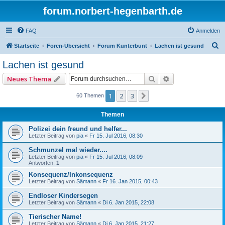
forum.norbert-hegenbarth.de
FAQ
Anmelden
S
Startseite
Foren-Übersicht
Forum Kunterbunt
Lachen ist gesund
u
Lachen ist gesund
c
Suche
Erweiterte Such
Neues Thema
h
e
1
2
3
Nächste
60 Themen
Themen
Polizei dein freund und helfer...
Letzter Beitrag von
pia
«
Fr 15. Jul 2016, 08:30
Schmunzel mal wieder....
Letzter Beitrag von
pia
«
Fr 15. Jul 2016, 08:09
Antworten:
1
Konsequenz/Inkonsequenz
Letzter Beitrag von
Sämann
«
Fr 16. Jan 2015, 00:43
Endloser Kindersegen
Letzter Beitrag von
Sämann
«
Di 6. Jan 2015, 22:08
Tierischer Name!
Letzter Beitrag von
Sämann
«
Di 6. Jan 2015, 21:27