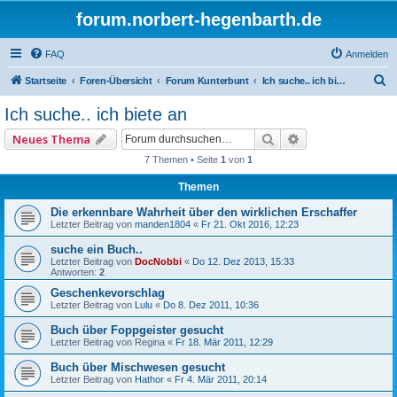
forum.norbert-hegenbarth.de
FAQ
Anmelden
S
Startseite
Foren-Übersicht
Forum Kunterbunt
Ich suche.. ich biete an
u
Ich suche.. ich biete an
c
Suche
Erweiterte Such
Neues Thema
h
7 Themen • Seite
1
von
1
e
Themen
Die erkennbare Wahrheit über den wirklichen Erschaffer
Letzter Beitrag von
manden1804
«
Fr 21. Okt 2016, 12:23
suche ein Buch..
Letzter Beitrag von
DocNobbi
«
Do 12. Dez 2013, 15:33
Antworten:
2
Geschenkevorschlag
Letzter Beitrag von
Lulu
«
Do 8. Dez 2011, 10:36
Buch über Foppgeister gesucht
Letzter Beitrag von
Regina
«
Fr 18. Mär 2011, 12:29
Buch über Mischwesen gesucht
Letzter Beitrag von
Hathor
«
Fr 4. Mär 2011, 20:14