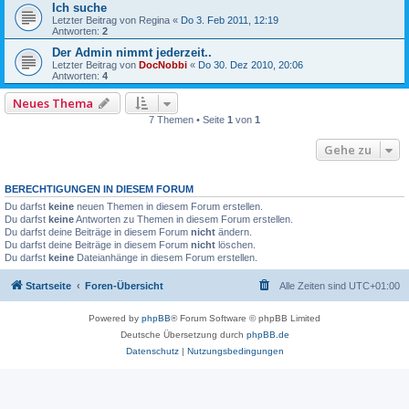
Ich suche
Letzter Beitrag von
Regina
«
Do 3. Feb 2011, 12:19
Antworten:
2
Der Admin nimmt jederzeit..
Letzter Beitrag von
DocNobbi
«
Do 30. Dez 2010, 20:06
Antworten:
4
Neues Thema
7 Themen • Seite
1
von
1
Gehe zu
BERECHTIGUNGEN IN DIESEM FORUM
Du darfst
keine
neuen Themen in diesem Forum erstellen.
Du darfst
keine
Antworten zu Themen in diesem Forum erstellen.
Du darfst deine Beiträge in diesem Forum
nicht
ändern.
Du darfst deine Beiträge in diesem Forum
nicht
löschen.
Du darfst
keine
Dateianhänge in diesem Forum erstellen.
Startseite
Foren-Übersicht
Alle Zeiten sind
UTC+01:00
Powered by
phpBB
® Forum Software © phpBB Limited
Deutsche Übersetzung durch
phpBB.de
Datenschutz
|
Nutzungsbedingungen