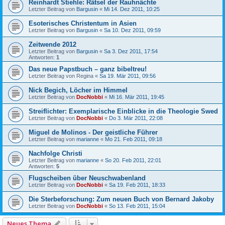
Reinhardt Stiehle: Rätsel der Rauhnächte
Letzter Beitrag von
Bargusin
«
Mi 14. Dez 2011, 10:25
Esoterisches Christentum in Asien
Letzter Beitrag von
Bargusin
«
Sa 10. Dez 2011, 09:59
Zeitwende 2012
Letzter Beitrag von
Bargusin
«
Sa 3. Dez 2011, 17:54
Antworten:
1
Das neue Papstbuch – ganz bibeltreu!
Letzter Beitrag von
Regina
«
Sa 19. Mär 2011, 09:56
Nick Begich, Löcher im Himmel
Letzter Beitrag von
DocNobbi
«
Mi 16. Mär 2011, 19:45
Streiflichter: Exemplarische Einblicke in die Theologie Swed
Letzter Beitrag von
DocNobbi
«
Do 3. Mär 2011, 22:08
Miguel de Molinos - Der geistliche Führer
Letzter Beitrag von
marianne
«
Mo 21. Feb 2011, 09:18
Nachfolge Christi
Letzter Beitrag von
marianne
«
So 20. Feb 2011, 22:01
Antworten:
5
Flugscheiben über Neuschwabenland
Letzter Beitrag von
DocNobbi
«
Sa 19. Feb 2011, 18:33
Die Sterbeforschung: Zum neuen Buch von Bernard Jakoby
Letzter Beitrag von
DocNobbi
«
So 13. Feb 2011, 15:04
Neues Thema