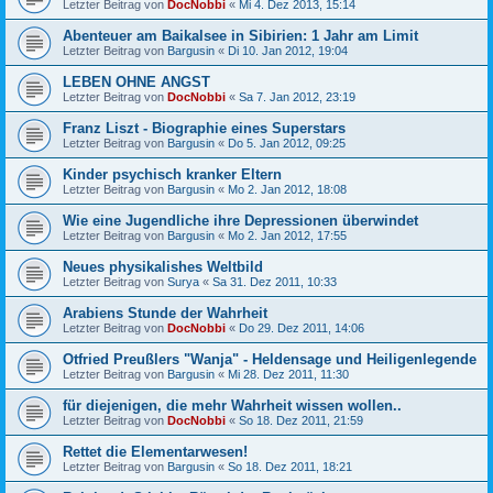
Letzter Beitrag von
DocNobbi
«
Mi 4. Dez 2013, 15:14
Abenteuer am Baikalsee in Sibirien: 1 Jahr am Limit
Letzter Beitrag von
Bargusin
«
Di 10. Jan 2012, 19:04
LEBEN OHNE ANGST
Letzter Beitrag von
DocNobbi
«
Sa 7. Jan 2012, 23:19
Franz Liszt - Biographie eines Superstars
Letzter Beitrag von
Bargusin
«
Do 5. Jan 2012, 09:25
Kinder psychisch kranker Eltern
Letzter Beitrag von
Bargusin
«
Mo 2. Jan 2012, 18:08
Wie eine Jugendliche ihre Depressionen überwindet
Letzter Beitrag von
Bargusin
«
Mo 2. Jan 2012, 17:55
Neues physikalishes Weltbild
Letzter Beitrag von
Surya
«
Sa 31. Dez 2011, 10:33
Arabiens Stunde der Wahrheit
Letzter Beitrag von
DocNobbi
«
Do 29. Dez 2011, 14:06
Otfried Preußlers "Wanja" - Heldensage und Heiligenlegende
Letzter Beitrag von
Bargusin
«
Mi 28. Dez 2011, 11:30
für diejenigen, die mehr Wahrheit wissen wollen..
Letzter Beitrag von
DocNobbi
«
So 18. Dez 2011, 21:59
Rettet die Elementarwesen!
Letzter Beitrag von
Bargusin
«
So 18. Dez 2011, 18:21