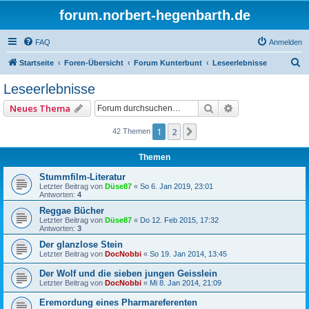
forum.norbert-hegenbarth.de
FAQ
Anmelden
S
Startseite
Foren-Übersicht
Forum Kunterbunt
Leseerlebnisse
u
Leseerlebnisse
c
Suche
Erweiterte Such
Neues Thema
h
e
1
2
Nächste
42 Themen
Themen
Stummfilm-Literatur
Letzter Beitrag von
Düse87
«
So 6. Jan 2019, 23:01
Antworten:
4
Reggae Bücher
Letzter Beitrag von
Düse87
«
Do 12. Feb 2015, 17:32
Antworten:
3
Der glanzlose Stein
Letzter Beitrag von
DocNobbi
«
So 19. Jan 2014, 13:45
Der Wolf und die sieben jungen Geisslein
Letzter Beitrag von
DocNobbi
«
Mi 8. Jan 2014, 21:09
Eremordung eines Pharmareferenten