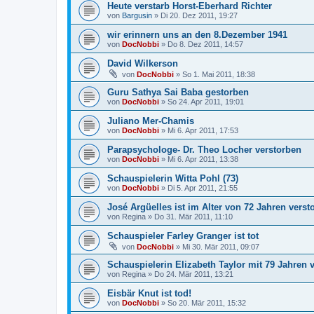
Heute verstarb Horst-Eberhard Richter
von
Bargusin
»
Di 20. Dez 2011, 19:27
wir erinnern uns an den 8.Dezember 1941
von
DocNobbi
»
Do 8. Dez 2011, 14:57
David Wilkerson
von
DocNobbi
»
So 1. Mai 2011, 18:38
Guru Sathya Sai Baba gestorben
von
DocNobbi
»
So 24. Apr 2011, 19:01
Juliano Mer-Chamis
von
DocNobbi
»
Mi 6. Apr 2011, 17:53
Parapsychologe- Dr. Theo Locher verstorben
von
DocNobbi
»
Mi 6. Apr 2011, 13:38
Schauspielerin Witta Pohl (73)
von
DocNobbi
»
Di 5. Apr 2011, 21:55
José Argüelles ist im Alter von 72 Jahren verst
von
Regina
»
Do 31. Mär 2011, 11:10
Schauspieler Farley Granger ist tot
von
DocNobbi
»
Mi 30. Mär 2011, 09:07
Schauspielerin Elizabeth Taylor mit 79 Jahren 
von
Regina
»
Do 24. Mär 2011, 13:21
Eisbär Knut ist tod!
von
DocNobbi
»
So 20. Mär 2011, 15:32