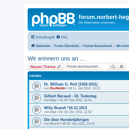
forum.norbert-heg
Die Wahrheiten erkennen....
Schnellzugriff
FAQ
Startseite
Foren-Übersicht
Forum Kunterbunt
Wir erin
Wir erinnern uns an ...
Suche
Er
Neues Thema
THEMEN
Dr. William G. Roll (1926-2011)
von
DocNobbi
»
Mi 11. Jan 2012, 16:21
Gilbert Becaud - 10. Todestag
von
Anja
»
So 18. Dez 2011, 11:32
Willy Brandt *18.12.1913
von
Anja
»
So 18. Dez 2011, 11:52
Die über Hundertjährigen
von
Brezel
»
Mi 28. Dez 2011, 14:13