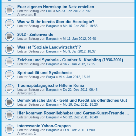
Euer eigenes Horoskop im Netz erstellen
Letzter Beitrag von
Lulu
«
Mo 23. Jan 2012, 21:02
Antworten:
5
Was wißt ihr bereits über die Astrologie?
Letzter Beitrag von
Bargusin
«
Mo 16. Jan 2012, 19:55
2012 - Zeitenwende
Letzter Beitrag von
Bargusin
«
Mi 11. Jan 2012, 09:40
Was ist "Soziale Landwirtschaft"?
Letzter Beitrag von
Bargusin
«
Mo 9. Jan 2012, 18:37
Zeichen und Symbole - Gunther N. Knobling (1936-2001)
Letzter Beitrag von
Bargusin
«
Sa 7. Jan 2012, 17:25
Spiritualität und Synästhesie
Letzter Beitrag von
Surya
«
Mi 4. Jan 2012, 15:46
Traumapädagogische Hilfe in Kenia
Letzter Beitrag von
Bargusin
«
Do 22. Dez 2011, 09:48
Antworten:
1
Demokratische Bank - Geld und Kredit als öffentliches Gut
Letzter Beitrag von
Bargusin
«
Mo 19. Dez 2011, 18:20
Hier kommen Rosenliebhaber und Garten-Kunst-Freunde ...
Letzter Beitrag von
Bargusin
«
Mo 12. Dez 2011, 10:40
interessante Yahoo-Gruppen
Letzter Beitrag von
Bargusin
«
Fr 9. Dez 2011, 17:00
Antworten:
1