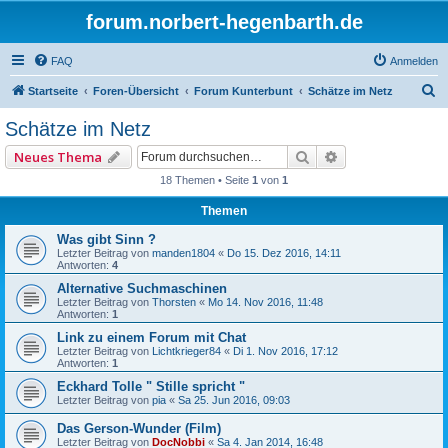
forum.norbert-hegenbarth.de
FAQ
Anmelden
S
Startseite
Foren-Übersicht
Forum Kunterbunt
Schätze im Netz
u
Schätze im Netz
c
Suche
Erweiterte Such
Neues Thema
h
18 Themen • Seite
1
von
1
e
Themen
Was gibt Sinn ?
Letzter Beitrag von
manden1804
«
Do 15. Dez 2016, 14:11
Antworten:
4
Alternative Suchmaschinen
Letzter Beitrag von
Thorsten
«
Mo 14. Nov 2016, 11:48
Antworten:
1
Link zu einem Forum mit Chat
Letzter Beitrag von
Lichtkrieger84
«
Di 1. Nov 2016, 17:12
Antworten:
1
Eckhard Tolle " Stille spricht "
Letzter Beitrag von
pia
«
Sa 25. Jun 2016, 09:03
Das Gerson-Wunder (Film)
Letzter Beitrag von
DocNobbi
«
Sa 4. Jan 2014, 16:48