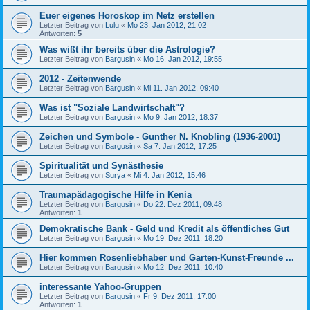
Euer eigenes Horoskop im Netz erstellen
Letzter Beitrag von
Lulu
«
Mo 23. Jan 2012, 21:02
Antworten:
5
Was wißt ihr bereits über die Astrologie?
Letzter Beitrag von
Bargusin
«
Mo 16. Jan 2012, 19:55
2012 - Zeitenwende
Letzter Beitrag von
Bargusin
«
Mi 11. Jan 2012, 09:40
Was ist "Soziale Landwirtschaft"?
Letzter Beitrag von
Bargusin
«
Mo 9. Jan 2012, 18:37
Zeichen und Symbole - Gunther N. Knobling (1936-2001)
Letzter Beitrag von
Bargusin
«
Sa 7. Jan 2012, 17:25
Spiritualität und Synästhesie
Letzter Beitrag von
Surya
«
Mi 4. Jan 2012, 15:46
Traumapädagogische Hilfe in Kenia
Letzter Beitrag von
Bargusin
«
Do 22. Dez 2011, 09:48
Antworten:
1
Demokratische Bank - Geld und Kredit als öffentliches Gut
Letzter Beitrag von
Bargusin
«
Mo 19. Dez 2011, 18:20
Hier kommen Rosenliebhaber und Garten-Kunst-Freunde ...
Letzter Beitrag von
Bargusin
«
Mo 12. Dez 2011, 10:40
interessante Yahoo-Gruppen
Letzter Beitrag von
Bargusin
«
Fr 9. Dez 2011, 17:00
Antworten:
1