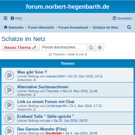
forum.norbert-hegenbarth.de
FAQ
Anmelden
S
Startseite
Foren-Übersicht
Forum Kunterbunt
Schätze im Netz
u
Schätze im Netz
c
Suche
Erweiterte Such
Neues Thema
h
18 Themen • Seite
1
von
1
e
Themen
Was gibt Sinn ?
Letzter Beitrag von
manden1804
«
Do 15. Dez 2016, 14:11
Antworten:
4
Alternative Suchmaschinen
Letzter Beitrag von
Thorsten
«
Mo 14. Nov 2016, 11:48
Antworten:
1
Link zu einem Forum mit Chat
Letzter Beitrag von
Lichtkrieger84
«
Di 1. Nov 2016, 17:12
Antworten:
1
Eckhard Tolle " Stille spricht "
Letzter Beitrag von
pia
«
Sa 25. Jun 2016, 09:03
Das Gerson-Wunder (Film)
Letzter Beitrag von
DocNobbi
«
Sa 4. Jan 2014, 16:48